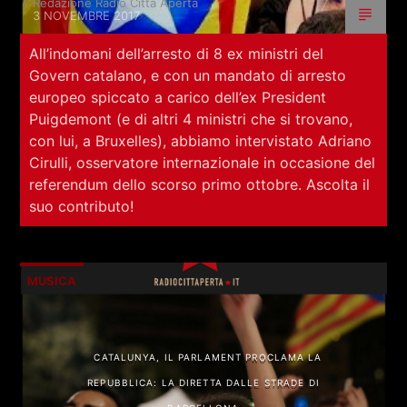
Redazione Radio Città Aperta
RCA - Radio città aperta
RICCARDO PURE RANKING
3 NOVEMBRE 2017
All’indomani dell’arresto di 8 ex ministri del
Govern catalano, e con un mandato di arresto
europeo spiccato a carico dell’ex President
Puigdemont (e di altri 4 ministri che si trovano,
con lui, a Bruxelles), abbiamo intervistato Adriano
Cirulli, osservatore internazionale in occasione del
referendum dello scorso primo ottobre. Ascolta il
suo contributo!
MUSICA
+393401974468
CATALUNYA, IL PARLAMENT PROCLAMA LA
REPUBBLICA: LA DIRETTA DALLE STRADE DI
Sostieni Radio Città Aperta