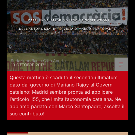
CATALUNYA, MADRID VERSO LA SOSPENSIONE
DELL’AUTONOMIA: INTERVISTA A MARCO SANTOPADRE
Redazione Radio Città Aperta
19 OTTOBRE 2017
Questa mattina è scaduto il secondo ultimatum
dato dal governo di Mariano Rajoy al Govern
catalano: Madrid sembra pronta ad applicare
l’articolo 155, che limita l’autonomia catalana. Ne
abbiamo parlato con Marco Santopadre, ascolta il
suo contributo!