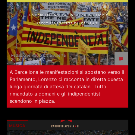
DA BARCELLONA, LORENZO (NOI RESTIAMO)
RACCONTA L’ATTESA DEI CATALANI
Redazione Radio Città Aperta
26 OTTOBRE 2017
A Barcellona le manifestazioni si spostano verso il
Parlamento, Lorenzo ci racconta in diretta questa
lunga giornata di attesa dei catalani. Tutto
rimandato a domani e gli indipendentisti
scendono in piazza.
MUSICA