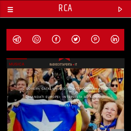
RCA
MUSICA
IL GOVERN CATALANO SOTTO ATTACCO TRA ARRESTI
E MANDATI EUROPEI: INTERVISTA AD ADRIANO
CIRULLI
TRACCIA CORRENTE
MELTINGPOT (REPLICA) CON