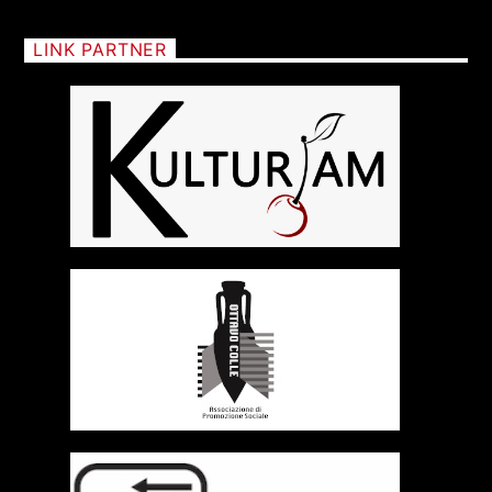
RCA - Radio città aperta
STRANIERE
LINK PARTNER
+393401974468
Sostieni Radio Città Aperta