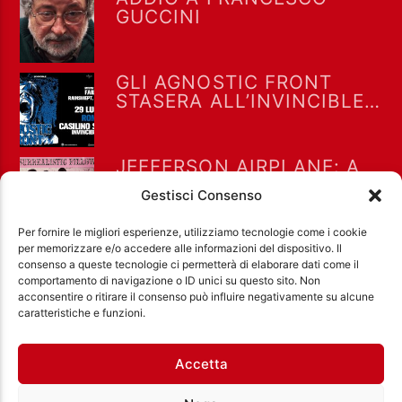
GUCCINI
GLI AGNOSTIC FRONT
STASERA ALL’INVINCIBLE
FEST @ CASILINO SKY
PARK DI ROMA
JEFFERSON AIRPLANE: A
LUGLIO 1967 “WHITE
Gestisci Consenso
RABBIT” RAGGIUNSE LA
POSIZIONE #8 NELLA
Per fornire le migliori esperienze, utilizziamo tecnologie come i cookie
BILLBOARD HOT 100
per memorizzare e/o accedere alle informazioni del dispositivo. Il
consenso a queste tecnologie ci permetterà di elaborare dati come il
comportamento di navigazione o ID unici su questo sito. Non
acconsentire o ritirare il consenso può influire negativamente su alcune
Ass. Cult. Dissociazione - Codice fiscale:
caratteristiche e funzioni.
97971460585 - Licenza SIAE: 202000000042 Radio
Città Aperta via di Casal Bruciato 31/A, Roma
Accetta