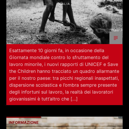
ITALIA
Giacomo Simoncelli
23 GIUGNO 2026
Esattamente 10 giorni fa, in occasione della
Giornata mondiale contro lo sfruttamento del
lavoro minorile, i nuovi rapporti di UNICEF e Save
the Children hanno tracciato un quadro allarmante
per il nostro paese: tra picchi regionali inaspettati,
dispersione scolastica e l’ombra sempre presente
degli infortuni sul lavoro, la realtà dei lavoratori
giovanissimi è tutt’altro che […]
INFORMAZIONE