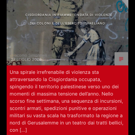
CISGIORDANIA IN FIAMME: ONDATA DI VIOLENZE
DEI COLONI E DELL’ESERCITO ISRAELIANO
Giacomo Simoncelli
27 LUGLIO 2026
Una spirale irrefrenabile di violenza sta
attraversando la Cisgiordania occupata,
spingendo il territorio palestinese verso uno dei
momenti di massima tensione dell’anno. Nello
scorso fine settimana, una sequenza di incursioni,
scontri armati, spedizioni punitive e operazioni
militari su vasta scala ha trasformato la regione a
nord di Gerusalemme in un teatro dai tratti bellici,
con […]