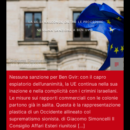
LA UE SI NASCONDE DIETRO LE PROCEDURE:
NESSUNA SANZIONE A BEN GVIR
Giacomo Simoncelli
16 GIUGNO 2026
Nessuna sanzione per Ben Gvir: con il capro
espiatorio dell’unanimità, la UE continua nella sua
inazione e nella complicità con i crimini israeliani.
Le misure sui rapporti commerciali con le colonie
partono già in salita. Questa è la rappresentazione
plastica di un Occidente allineato col
suprematismo sionista. di Giacomo Simoncelli Il
Consiglio Affari Esteri riunitosi […]