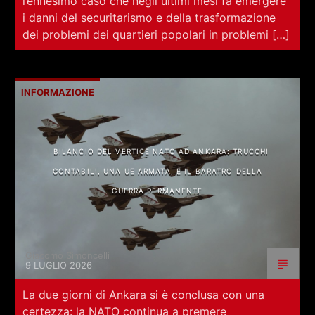
l’ennesimo caso che negli ultimi mesi fa emergere
i danni del securitarismo e della trasformazione
dei problemi dei quartieri popolari in problemi […]
INFORMAZIONE
BILANCIO DEL VERTICE NATO AD ANKARA: TRUCCHI
CONTABILI, UNA UE ARMATA, E IL BARATRO DELLA
GUERRA PERMANENTE
Giacomo Simoncelli
9 LUGLIO 2026
La due giorni di Ankara si è conclusa con una
certezza: la NATO continua a premere