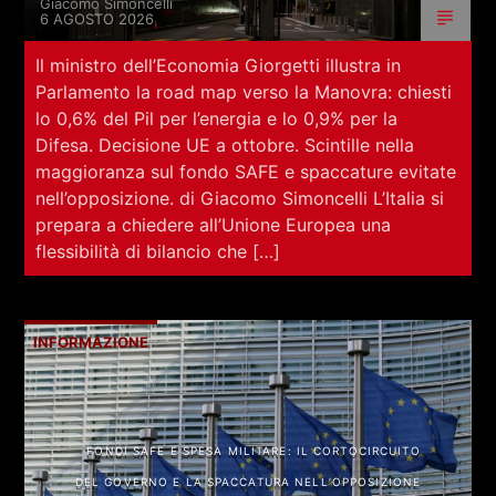
Giacomo Simoncelli
RCA - Radio città aperta
ELEONORA TAGLIAFICO
6 AGOSTO 2026
Il ministro dell’Economia Giorgetti illustra in
Parlamento la road map verso la Manovra: chiesti
lo 0,6% del Pil per l’energia e lo 0,9% per la
Difesa. Decisione UE a ottobre. Scintille nella
maggioranza sul fondo SAFE e spaccature evitate
nell’opposizione. di Giacomo Simoncelli L’Italia si
prepara a chiedere all’Unione Europea una
flessibilità di bilancio che […]
INFORMAZIONE
+393401974468
FONDI SAFE E SPESA MILITARE: IL CORTOCIRCUITO
DEL GOVERNO E LA SPACCATURA NELL’OPPOSIZIONE
Sostieni Radio Città Aperta