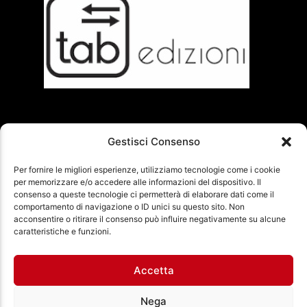
Gestisci Consenso
Per fornire le migliori esperienze, utilizziamo tecnologie come i cookie
NEXT
PAGINE
per memorizzare e/o accedere alle informazioni del dispositivo. Il
consenso a queste tecnologie ci permetterà di elaborare dati come il
comportamento di navigazione o ID unici su questo sito. Non
acconsentire o ritirare il consenso può influire negativamente su alcune
Ass. Cult. Dissociazione - Codice fiscale:
caratteristiche e funzioni.
97971460585 - Licenza SIAE: 202000000042 Radio
Città Aperta via di Casal Bruciato 31/A, Roma
Accetta
Nega