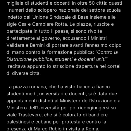
RCA - Radio città aperta
migliaia di studenti e docenti in oltre 50 città: questi
G8 DI GENOVA 2001
i numeri dello sciopero nazionale del settore scuola
indetto dall’Unione Sindacale di Base insieme alle
sigle Osa e Cambiare Rotta. Le piazze, riuscite e
partecipate in tutto il paese, si sono rivolte
direttamente al governo, accusando i Ministri
Validara e Bernini di portare avanti l’ennesimo colpo
di mano contro la formazione pubblica:
“Contro la
Distruzione pubblica, studenti e docenti uniti”
recitava appunto lo striscione d’apertura nei cortei
di diverse città.
La piazza romana, che ha visto fianco a fianco
studenti medi, universitari e docenti, si è data due
appuntamenti distinti al Ministero dell’Istruzione e al
Ministero dell’Università per poi ricongiungersi su
viale Trastevere, che si è colorato di bandiere
+393401974468
palestinesi e cubane per protestare contro la
presenza di Marco Rubio in visita a Roma,
Sostieni Radio Città Aperta