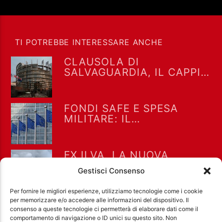
TI POTREBBE INTERESSARE ANCHE
CLAUSOLA DI
SALVAGUARDIA, IL CAPPIO
CHE TIENE INSIEME
RIARMO E SAFE
FONDI SAFE E SPESA
MILITARE: IL
CORTOCIRCUITO DEL
GOVERNO E LA
SPACCATURA
EX ILVA, LA NUOVA
NELL’OPPOSIZIONE
SENTENZA METTE IN CRISI
Gestisci Consenso
UN GOVERNO SENZA IDEE.
E TARANTO RESTA
Per fornire le migliori esperienze, utilizziamo tecnologie come i cookie
STRETTA TRA LAVORO E
per memorizzare e/o accedere alle informazioni del dispositivo. Il
SALUTE
consenso a queste tecnologie ci permetterà di elaborare dati come il
comportamento di navigazione o ID unici su questo sito. Non