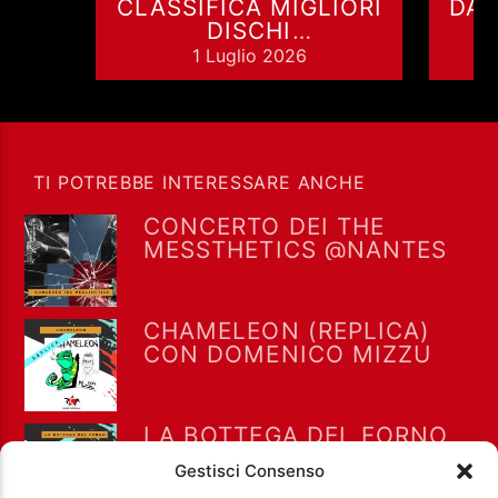
CLASSIFICA MIGLIORI
DAF
DISCHI
CANTAUTORATO
1 Luglio 2026
ITALIANO | ROCK IN
ONDA
TI POTREBBE INTERESSARE ANCHE
CONCERTO DEI THE
MESSTHETICS @NANTES
CHAMELEON (REPLICA)
CON DOMENICO MIZZU
LA BOTTEGA DEL FORNO
(REPLICA) CON FABRIZIO
Gestisci Consenso
FORNO