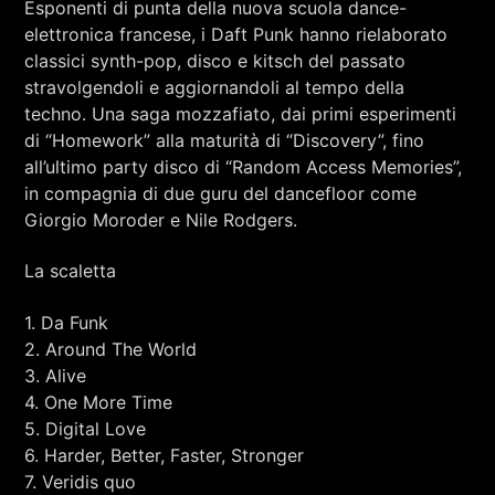
Esponenti di punta della nuova scuola dance-
RCA - Radio città aperta
STRANIERE
elettronica francese, i Daft Punk hanno rielaborato
classici synth-pop, disco e kitsch del passato
stravolgendoli e aggiornandoli al tempo della
techno. Una saga mozzafiato, dai primi esperimenti
di “Homework” alla maturità di “Discovery”, fino
all’ultimo party disco di “Random Access Memories”,
in compagnia di due guru del dancefloor come
Giorgio Moroder e Nile Rodgers.
La scaletta
1. Da Funk
2. Around The World
3. Alive
4. One More Time
5. Digital Love
+393401974468
6. Harder, Better, Faster, Stronger
7. Veridis quo
Sostieni Radio Città Aperta