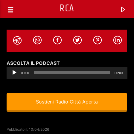
RCA
Audio
ASCOLTA IL PODCAST
Player
00:00
00:00
Sostieni Radio Città Aperta
TRACCIA CORRENTE
SPAZIO GESTITO DALLE COMUNITA'
Pubblicato il: 10/04/2026