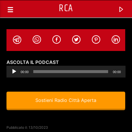
RCA
Audio
ASCOLTA IL PODCAST
Player
00:00
00:00
Sostieni Radio Città Aperta
TRACCIA CORRENTE
SPAZIO GESTITO DALLE COMUNITA'
Pubblicato il: 13/10/2023