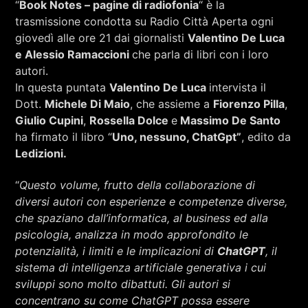
“
Book Notes – pagine di radiofonia
“ è la
RCA - Radio città aperta
STRANIERE
trasmissione condotta su Radio Città Aperta ogni
giovedì alle ore 21 dai giornalisti
Valentino De Luca
e Alessio Ramaccioni
che parla di libri con i loro
autori.
In questa puntata
Valentino De Luca
intervista il
Dott.
Michele Di Maio
, che assieme a
Fiorenzo Pilla
,
Giulio Cupini
,
Rossella Dolce
e
Massimo De Santo
ha firmato il libro “
Uno, nessuno, ChatGpt”
, edito da
Ledizioni.
“
Questo volume, frutto della collaborazione di
diversi autori con esperienze e competenze diverse,
che spaziano dall’informatica, al business ed alla
psicologia, analizza in modo approfondito le
potenzialità, i limiti e le implicazioni di
ChatGPT
, il
sistema di intelligenza artificiale generativa i cui
+393401974468
sviluppi sono molto dibattuti. Gli autori si
concentrano su come ChatGPT possa essere
Sostieni Radio Città Aperta