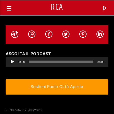
RCA
Audio
ASCOLTA IL PODCAST
Player
00:00
00:00
Sostieni Radio Città Aperta
TRACCIA CORRENTE
SPAZIO GESTITO DALLE COMUNITA'
Pubblicato il: 26/06/2023