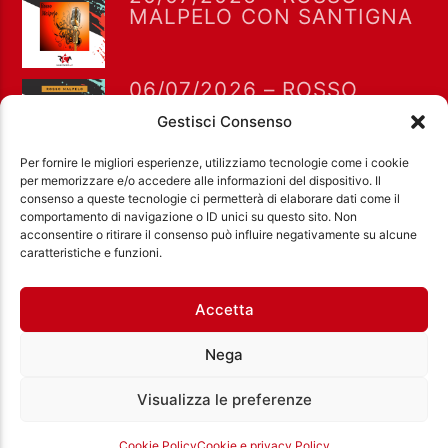
MALPELO CON SANTIGNA
06/07/2026 – ROSSO
MALPELO CON SANTIGNA
Gestisci Consenso
Per fornire le migliori esperienze, utilizziamo tecnologie come i cookie
per memorizzare e/o accedere alle informazioni del dispositivo. Il
consenso a queste tecnologie ci permetterà di elaborare dati come il
comportamento di navigazione o ID unici su questo sito. Non
acconsentire o ritirare il consenso può influire negativamente su alcune
Ass. Cult. Dissociazione - Codice fiscale:
caratteristiche e funzioni.
97971460585 - Licenza SIAE: 202000000042 Radio
Città Aperta via di Casal Bruciato 31/A, Roma
Accetta
Nega
Visualizza le preferenze
Cookie Policy
Cookie e privacy Policy