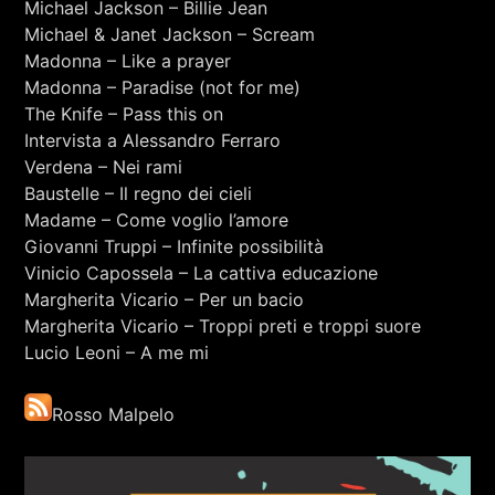
Michael Jackson – Billie Jean
RCA - Radio città aperta
STRANIERE
Michael & Janet Jackson – Scream
Madonna – Like a prayer
Madonna – Paradise (not for me)
The Knife – Pass this on
Intervista a Alessandro Ferraro
Verdena – Nei rami
Baustelle – Il regno dei cieli
Madame – Come voglio l’amore
Giovanni Truppi – Infinite possibilità
Vinicio Capossela – La cattiva educazione
Margherita Vicario – Per un bacio
Margherita Vicario – Troppi preti e troppi suore
Lucio Leoni – A me mi
Rosso Malpelo
+393401974468
Sostieni Radio Città Aperta