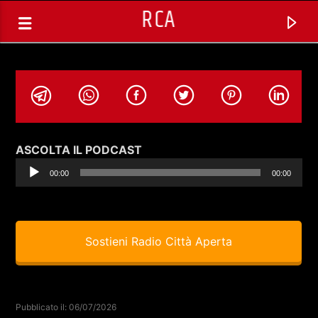
RCA
Audio
ASCOLTA IL PODCAST
Player
00:00
00:00
Sostieni Radio Città Aperta
TRACCIA CORRENTE
NIGHT TOYS (REPLICA) CON DARIO
Pubblicato il: 06/07/2026