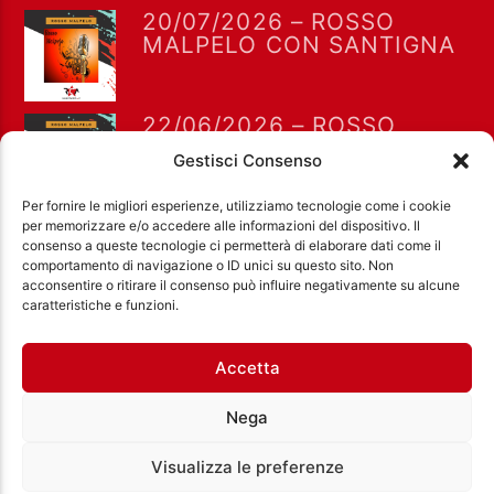
20/07/2026 – ROSSO
MALPELO CON SANTIGNA
22/06/2026 – ROSSO
MALPELO CON SANTIGNA
Gestisci Consenso
Per fornire le migliori esperienze, utilizziamo tecnologie come i cookie
per memorizzare e/o accedere alle informazioni del dispositivo. Il
consenso a queste tecnologie ci permetterà di elaborare dati come il
comportamento di navigazione o ID unici su questo sito. Non
acconsentire o ritirare il consenso può influire negativamente su alcune
Ass. Cult. Dissociazione - Codice fiscale:
caratteristiche e funzioni.
97971460585 - Licenza SIAE: 202000000042 Radio
Città Aperta via di Casal Bruciato 31/A, Roma
Accetta
Nega
Visualizza le preferenze