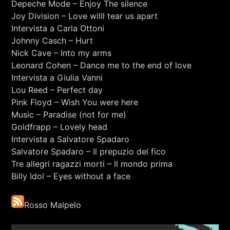
Depeche Mode – Enjoy The silence
RCA - Radio città aperta
PIZZETTI
Joy Division – Love willl tear us apart
Intervista a Carla Ottoni
Johnny Casch – Hurt
Nick Cave – Into my arms
Leonard Cohen – Dance me to the end of love
Intervista a Giulia Vanni
Lou Reed – Perfect day
Pink Floyd – Wish You were here
Music – Paradise (not for me)
Goldfrapp – Lovely head
Intervista a Salvatore Spadaro
Salvatore Spadaro – Il prepuzio del fico
Tre allegri ragazzi morti – Il mondo prima
Billy Idol – Eyes without a face
+393401974468
Rosso Malpelo
Sostieni Radio Città Aperta