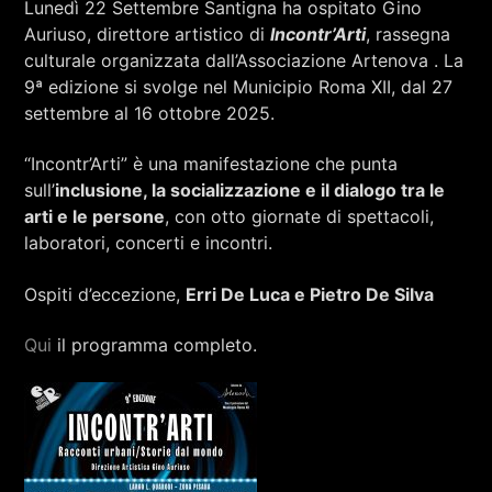
Lunedì 22 Settembre Santigna ha ospitato Gino
RCA - Radio città aperta
STRANIERE
Auriuso, direttore artistico di
Incontr’Arti
, rassegna
culturale organizzata dall’Associazione Artenova
.
La
9ª edizione si svolge nel Municipio Roma XII, dal 27
settembre al 16 ottobre 2025.
“Incontr’Arti” è una manifestazione che punta
sull’
inclusione, la socializzazione e il dialogo tra le
arti e le persone
, con otto giornate di spettacoli,
laboratori, concerti e incontri.
Ospiti d’eccezione,
Erri De Luca e Pietro De Silva
Qui
il programma completo.
+393401974468
Sostieni Radio Città Aperta