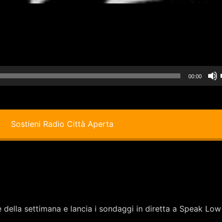
00:00
i
Sostieni Radio Città Aperta
i
della settimana e lancia i sondaggi in diretta a Speak Low