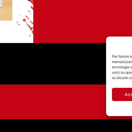
Per fornire 
memorizzare 
tecnologie c
unici su que
su alcune ca
Ac
INTERVISTA LIBRO IL