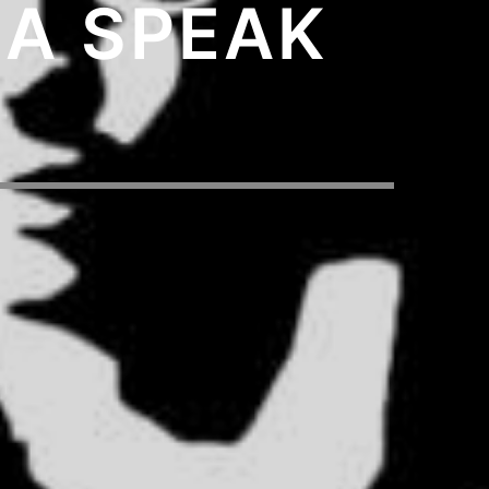
 A SPEAK
1