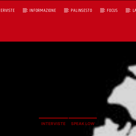
TERVISTE
INFORMAZIONE
PALINSESTO
FOCUS
L
+393401974468
Ascoltaci dal pc
Sostieni Radio Città Aperta
INTERVISTE
SPEAK LOW