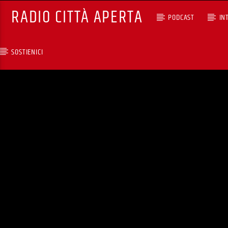
RADIO CITTÀ APERTA
PODCAST
IN
SOSTIENICI
TRACCIA CORRENTE
SPAZIO GESTITO DALLE
COMUNITA' STRANIERE
RCA - Radio città aperta