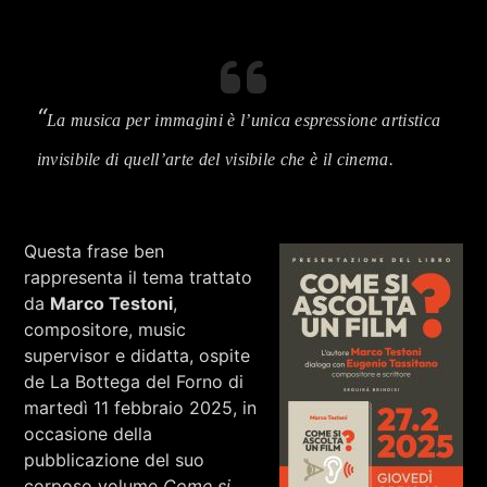
RCA - Radio città aperta
STRANIERE
“
La musica per immagini è l’unica espressione artistica
invisibile di quell’arte del visibile che è il cinema.
Questa frase ben
rappresenta il tema trattato
da
Marco Testoni
,
compositore, music
supervisor e didatta, ospite
de La Bottega del Forno di
martedì 11 febbraio 2025, in
+393401974468
occasione della
pubblicazione del suo
Sostieni Radio Città Aperta
corposo volume
Come si