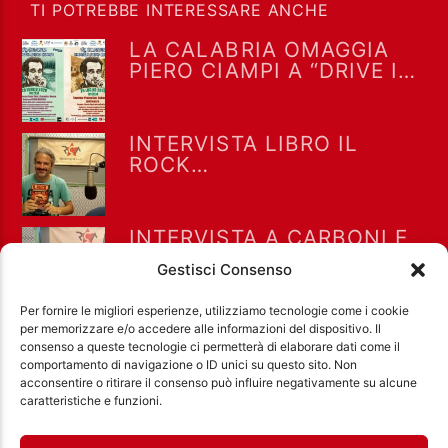
TI POTREBBE INTERESSARE ANCHE
LA CALABRIA OMAGGIA
PIERO CIAMPI A “DRIVE IN
SATURDAY” DEL 25/7/2026
INTERVISTA LIBRO IL
ROCK
NELL’UNDERGROUND
ROMANO NEGLI ANNI 70
AD ALTERNITALIA 7-8-
INTERVISTA A CARBONI E
2026
ROSATI PER “GRETA E LE
Gestisci Consenso
FAVOLE VERE” A “DRIVE IN
SATURDAY” DEL 25/7/2026
Per fornire le migliori esperienze, utilizziamo tecnologie come i cookie
per memorizzare e/o accedere alle informazioni del dispositivo. Il
consenso a queste tecnologie ci permetterà di elaborare dati come il
comportamento di navigazione o ID unici su questo sito. Non
acconsentire o ritirare il consenso può influire negativamente su alcune
Ass. Cult. Dissociazione - Codice fiscale:
caratteristiche e funzioni.
97971460585 - Licenza SIAE: 202000000042 Radio
Città Aperta via di Casal Bruciato 31/A, Roma