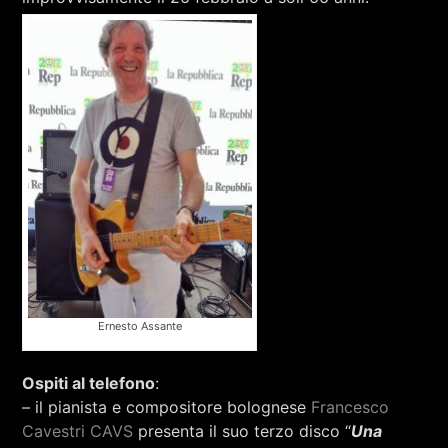
RCA - Radio città aperta
Ernesto Assante
Ospiti al telefono
:
+393401974468
– il pianista e compositore bolognese
Francesco
Cavestri CAVS
presenta il suo terzo disco “
Una
Sostieni Radio Città Aperta