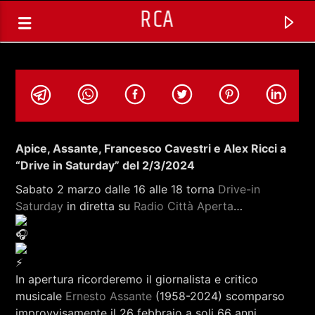
RCA
Apice, Assante, Francesco Cavestri e Alex Ricci a
“Drive in Saturday” del 2/3/2024
Sabato 2 marzo dalle 16 alle 18 torna
Drive-in
Saturday
in diretta su
Radio Città Aperta
…
In apertura ricorderemo il giornalista e critico
TRACCIA CORRENTE
musicale
Ernesto Assante
(1958-2024) scomparso
SELEZIONI MUSICALI
improvvisamente il 26 febbraio a soli 66 anni.