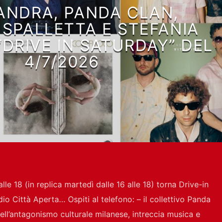
ANDRA, PANDA CLAN,
 SPALLETTA E STEFANIA
 “DRIVE IN SATURDAY” DEL
4/7/2026
lle 18 (in replica martedì dalle 16 alle 18) torna Drive-in
io Città Aperta… Ospiti al telefono: – il collettivo Panda
ell’antagonismo culturale milanese, intreccia musica e