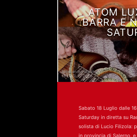
ATOM LUX
BARRA E N
SATUR
Alessandro Sgritta
18 LUGLIO 2026
Sabato 18 Luglio dalle 16 
Saturday in diretta su Ra
solista di Lucio Filizola:
in provincia di Salerno, 