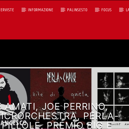
TERVISTE
INFORMAZIONE
PALINSESTO
FOCUS
L
+393401974468
Ascoltaci dal pc
Sostieni Radio Città Aperta
 AMATI, JOE PERRINO,
MICRORCHESTRA, PERLA-
 PILLOLE, PREMIO BIG E