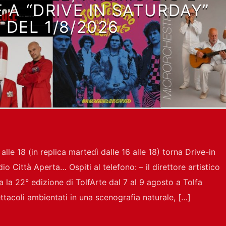
 A “DRIVE IN SATURDAY”
DEL 1/8/2026
lle 18 (in replica martedì dalle 16 alle 18) torna Drive-in
io Città Aperta… Ospiti al telefono: – il direttore artistico
 la 22° edizione di TolfArte dal 7 al 9 agosto a Tolfa
tacoli ambientati in una scenografia naturale, […]