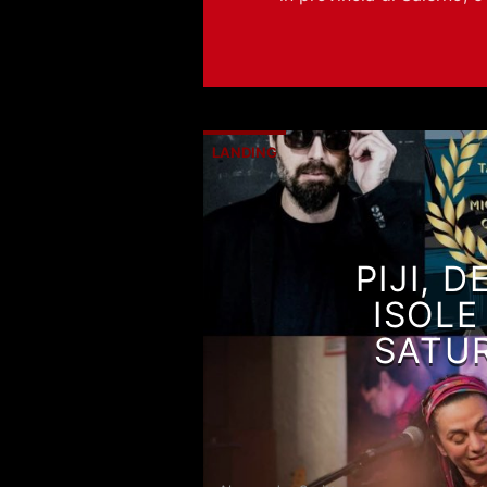
LANDING
PIJI, 
ISOLE
SATUR