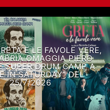
RETA E LE FAVOLE VERE,
ABRIA OMAGGIA PIERO
 E SUPER DRUM CAMP A
VE IN SATURDAY” DEL
25/7/2026