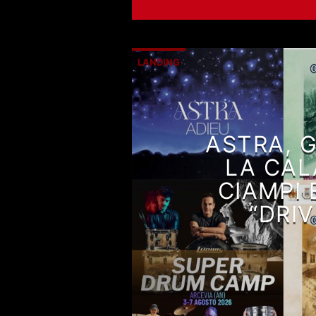
LANDING
ASTRA, G
LA CAL
CIAMPI
“DRI