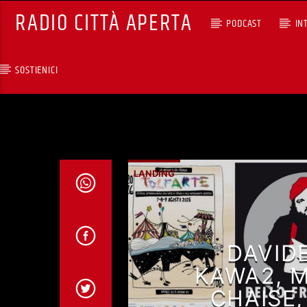
RADIO CITTÀ APERTA
PODCAST
IN
SOSTIENICI
TRACCIA CORRENTE
ALTERNITALIA CON
GIANLUCA POLVERARI
RCA - Radio città aperta
LANDING
DAVIDE
KAWA2, 
CHAISE,