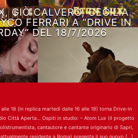
, GIÒ CALVERO, CECILIA
YCO FERRARI A “DRIVE IN
DAY” DEL 18/7/2026
alle 18 (in replica martedì dalle 16 alle 18) torna Drive-in
dio Città Aperta… Ospiti in studio: – Atom Lux (il progetto
 polistrumentista, cantautore e cantante originario di Sapri,
e attualmente residente a Roma) presenta il suo nuovo […]