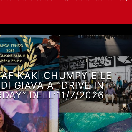
DEAF KAKI CHUMPY E LE
 DI GIAVA A “DRIVE IN
DAY” DELL’11/7/2026