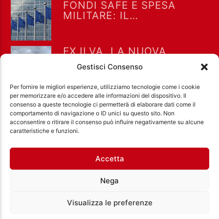
FONDI SAFE E SPESA
MILITARE: IL
CORTOCIRCUITO DEL
GOVERNO E LA
SPACCATURA
EX ILVA, LA NUOVA
NELL’OPPOSIZIONE
SENTENZA METTE IN CRISI
Gestisci Consenso
UN GOVERNO SENZA IDEE.
E TARANTO RESTA
Per fornire le migliori esperienze, utilizziamo tecnologie come i cookie
STRETTA TRA LAVORO E
per memorizzare e/o accedere alle informazioni del dispositivo. Il
SALUTE
consenso a queste tecnologie ci permetterà di elaborare dati come il
comportamento di navigazione o ID unici su questo sito. Non
acconsentire o ritirare il consenso può influire negativamente su alcune
Ass. Cult. Dissociazione - Codice fiscale:
caratteristiche e funzioni.
97971460585 - Licenza SIAE: 202000000042 Radio
Città Aperta via di Casal Bruciato 31/A, Roma
Accetta
Nega
Visualizza le preferenze