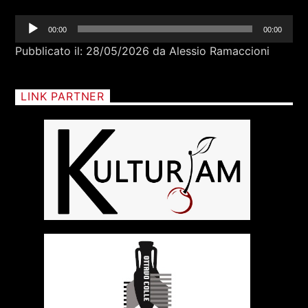
Freak Power - Turn On, Tune in, Cop out
FABRIZIO FALCIONI
Audio
00:00
00:00
Player
Pubblicato il: 28/05/2026 da Alessio Ramaccioni
LINK PARTNER
+393401974468
Sostieni Radio Città Aperta