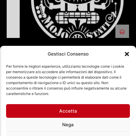
PIETROPAOLO MORONCELLI
Gestisci Consenso
Per fornire le migliori esperienze, utilizziamo tecnologie come i cookie
NEXT
PAGINE
per memorizzare e/o accedere alle informazioni del dispositivo. Il
consenso a queste tecnologie ci permetterà di elaborare dati come il
comportamento di navigazione o ID unici su questo sito. Non
acconsentire o ritirare il consenso può influire negativamente su alcune
Ass. Cult. Dissociazione - Codice fiscale:
caratteristiche e funzioni.
97971460585 - Licenza SIAE: 202000000042 Radio
Città Aperta via di Casal Bruciato 31/A, Roma
Accetta
Nega