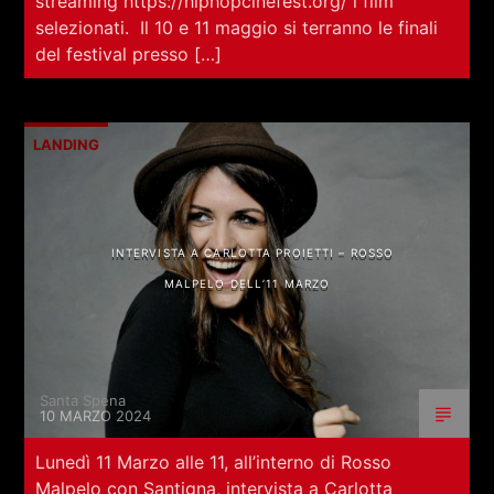
streaming https://hiphopcinefest.org/ i film
selezionati. Il 10 e 11 maggio si terranno le finali
del festival presso […]
LANDING
INTERVISTA A CARLOTTA PROIETTI – ROSSO
MALPELO DELL’11 MARZO
Santa Spena
10 MARZO 2024
Lunedì 11 Marzo alle 11, all’interno di Rosso
Malpelo con Santigna, intervista a Carlotta