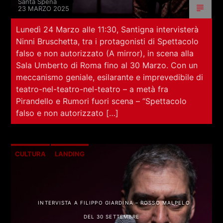
Santa Spena
RCA - Radio città aperta
23 MARZO 2025
Lunedì 24 Marzo alle 11:30, Santigna intervisterà
Ninni Bruschetta, tra i protagonisti di Spettacolo
falso e non autorizzato (A mirror), in scena alla
Sala Umberto di Roma fino al 30 Marzo. Con un
meccanismo geniale, esilarante e imprevedibile di
teatro-nel-teatro-nel-teatro – a metà fra
Pirandello e Rumori fuori scena – “Spettacolo
falso e non autorizzato […]
CULTURA
LANDING
+393401974468
INTERVISTA A FILIPPO GIARDINA – ROSSO MALPELO
DEL 30 SETTEMBRE
Sostieni Radio Città Aperta