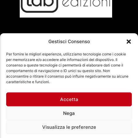
Gestisci Consenso
Per fornire le migliori esperienze, utilizziamo tecnologie come i cookie
NEXT
PAGINE
per memorizzare e/o accedere alle informazioni del dispositivo. Il
consenso a queste tecnologie ci permetterà di elaborare dati come il
comportamento di navigazione o ID unici su questo sito. Non
acconsentire o ritirare il consenso può influire negativamente su alcune
Ass. Cult. Dissociazione - Codice fiscale:
caratteristiche e funzioni.
97971460585 - Licenza SIAE: 202000000042 Radio
Città Aperta via di Casal Bruciato 31/A, Roma
Accetta
Nega
Visualizza le preferenze