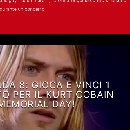
 is gay” su un muro 4) strofinò l’inguine contro la testa di
a durante un concerto
A 8: GIOCA E VINCI 1
TO PER IL KURT COBAIN
MEMORIAL DAY!