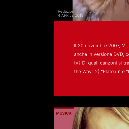
Redazione Radio Città Aperta
4 APRILE 2019
Il 20 novembre 2007, MT
anche in versione DVD, c
tv? Di quali canzoni si t
the Way” 2) “Plateau” e “
MUSICA