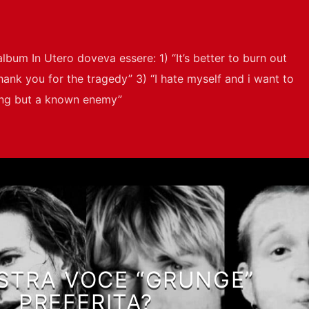
l’album In Utero doveva essere: 1) “It’s better to burn out
ank you for the tragedy” 3) “I hate myself and i want to
hing but a known enemy”
STRA VOCE “GRUNGE”
PREFERITA?