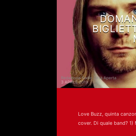
DOMAND
BIGLIET
Redazione Radio Città Aperta
3 APRILE 2019
Love Buzz, quinta canzone
cover. Di quale band? 1)