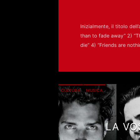
Inizialmente, il titolo del
than to fade away” 2) “Th
die” 4) “Friends are not
CULTURA
MUSICA
LA VO