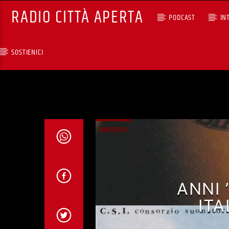
RADIO CITTÀ APERTA
PODCAST
IN
SOSTIENICI
TRACCIA CORRENTE
SELEZIONI MUSICALI
RCA - Radio città aperta
MUSICA
ANNI 
ITA