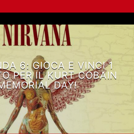
A 6: GIOCA E VINCI 1
TO PER IL KURT COBAIN
MEMORIAL DAY!