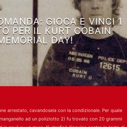
OMANDA: GIOCA E VINCI 1
TO PER IL KURT COBAIN
MEMORIAL DAY!
ne arrestato, cavandosela con la condizionale. Per quale
manganello ad un poliziotto 2) fu trovato con 20 grammi