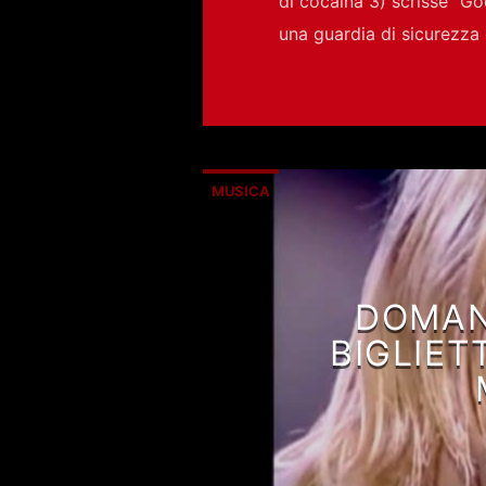
di cocaina 3) scrisse “God
una guardia di sicurezz
MUSICA
DOMAND
BIGLIET