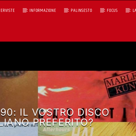
TERVISTE
INFORMAZIONE
PALINSESTO
FOCUS
L
+393401974468
Ascoltaci dal pc
Sostieni Radio Città Aperta
’90: IL VOSTRO DISCO
LIANO PREFERITO?