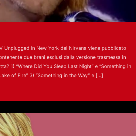
V Unplugged In New York dei Nirvana viene pubblicato
ontenente due brani esclusi dalla versione trasmessa in
ratta? 1) “Where Did You Sleep Last Night” e “Something in
Lake of Fire” 3) “Something in the Way” e […]