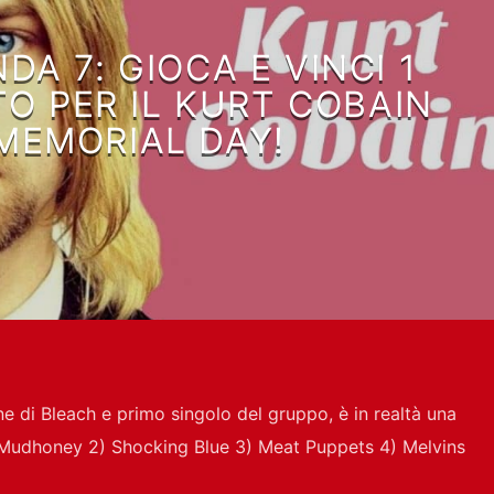
A 7: GIOCA E VINCI 1
TO PER IL KURT COBAIN
MEMORIAL DAY!
 di Bleach e primo singolo del gruppo, è in realtà una
 Mudhoney 2) Shocking Blue 3) Meat Puppets 4) Melvins