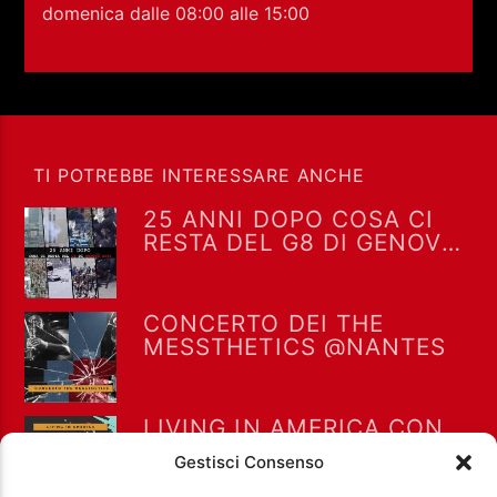
RCA - Radio città aperta
domenica dalle 08:00 alle 15:00
TI POTREBBE INTERESSARE ANCHE
25 ANNI DOPO COSA CI
RESTA DEL G8 DI GENOVA
2001
CONCERTO DEI THE
MESSTHETICS @NANTES
LIVING IN AMERICA CON
+393401974468
ALESSIO RAMACCIONI E
Gestisci Consenso
SILVIA MINGUZZI
Sostieni Radio Città Aperta