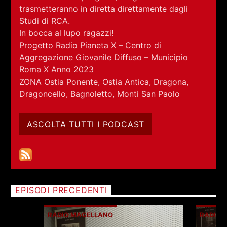
RCA - Radio città aperta
trasmetteranno in diretta direttamente dagli
Studi di RCA.
In bocca al lupo ragazzi!
Progetto Radio Pianeta X – Centro di
Aggregazione Giovanile Diffuso – Municipio
Roma X Anno 2023
ZONA Ostia Ponente, Ostia Antica, Dragona,
Dragoncello, Bagnoletto, Monti San Paolo
ASCOLTA TUTTI I PODCAST
EPISODI PRECEDENTI
+393401974468
RADIO MAGELLANO
RADIO 
Sostieni Radio Città Aperta