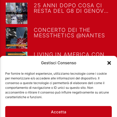
25 ANNI DOPO COSA CI
RESTA DEL G8 DI GENOVA
2001
CONCERTO DEI THE
MESSTHETICS @NANTES
LIVING IN AMERICA CON
ALESSIO RAMACCIONI E
Gestisci Consenso
SILVIA MINGUZZI
Per fornire le migliori esperienze, utilizziamo tecnologie come i cookie
per memorizzare e/o accedere alle informazioni del dispositivo. Il
consenso a queste tecnologie ci permetterà di elaborare dati come il
comportamento di navigazione o ID unici su questo sito. Non
acconsentire o ritirare il consenso può influire negativamente su alcune
Ass. Cult. Dissociazione - Codice fiscale:
caratteristiche e funzioni.
97971460585 - Licenza SIAE: 202000000042 Radio
Città Aperta via di Casal Bruciato 31/A, Roma
Accetta