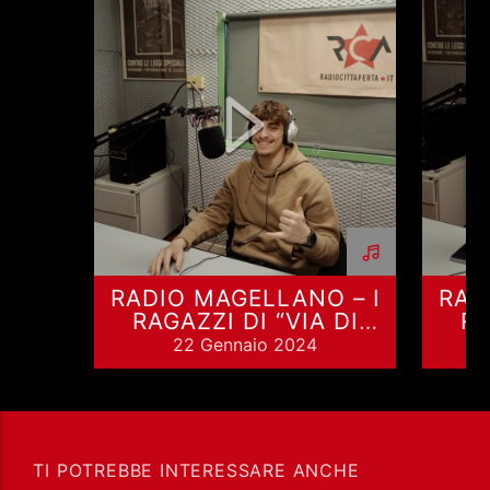
RADIO MAGELLANO – I
RAD
RAGAZZI DI “VIA DI
RA
SAPONARA 150” –
S
22 Gennaio 2024
ALESSANDRO MEDURI
EL
TI POTREBBE INTERESSARE ANCHE