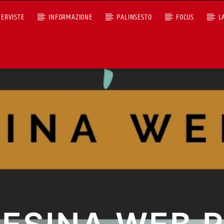
TERVISTE
INFORMAZIONE
PALINSESTO
FOCUS
L
+393401974468
Ascoltaci dal pc
Sostieni Radio Città Aperta