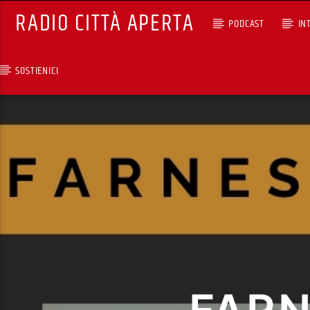
RADIO CITTÀ APERTA
PODCAST
IN
SOSTIENICI
TRACCIA CORRENTE
SELEZIONI MUSICALI
RCA - Radio città aperta