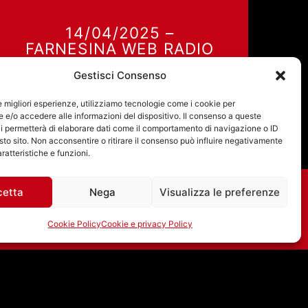
14/04/2025 –
FARNESINA WEB RADIO
14 Aprile 2025
Gestisci Consenso
le migliori esperienze, utilizziamo tecnologie come i cookie per
e/o accedere alle informazioni del dispositivo. Il consenso a queste
i permetterà di elaborare dati come il comportamento di navigazione o ID
sto sito. Non acconsentire o ritirare il consenso può influire negativamente
ratteristiche e funzioni.
cetta
Nega
Visualizza le preferenze
Cookie Policy
Cookie e privacy Policy
LIVING IN AMERICA
CON ALESSIO
RAMACCIONI E SILVIA