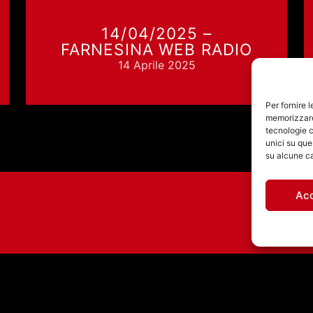
14/04/2025 –
FARNESINA WEB RADIO
14 Aprile 2025
Per fornire 
memorizzare 
tecnologie c
unici su que
su alcune ca
Ac
CONCERTO DEI THE
MESSTHETICS
@NANTES