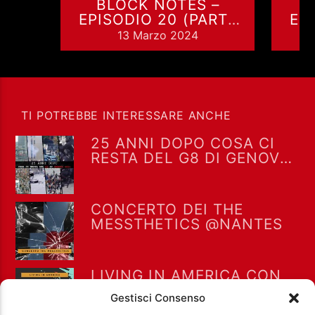
BLOCK NOTES –
EPISODIO 20 (PARTE
EP
2): ABRUZZO, LO
1
13 Marzo 2024
“SWING STATE”
D’ITALIA
TI POTREBBE INTERESSARE ANCHE
25 ANNI DOPO COSA CI
RESTA DEL G8 DI GENOVA
2001
CONCERTO DEI THE
MESSTHETICS @NANTES
LIVING IN AMERICA CON
ALESSIO RAMACCIONI E
Gestisci Consenso
SILVIA MINGUZZI