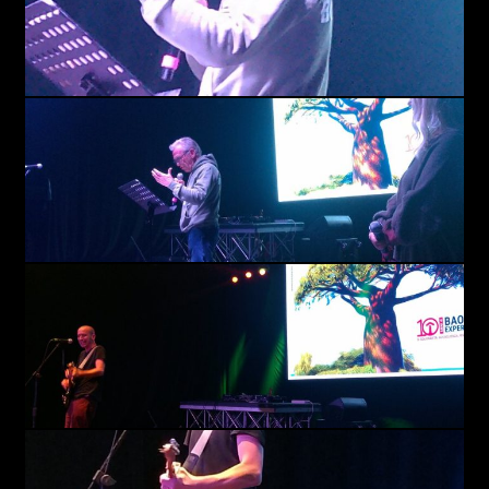
RCA - Radio città aperta
STRANIERE
+393401974468
Sostieni Radio Città Aperta