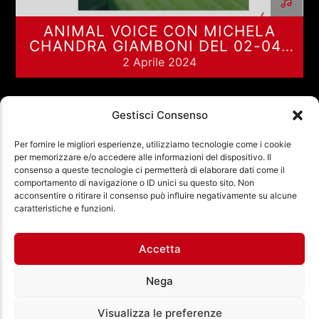
ANIMAL VOICE CON MICHELA
CHANDRA GIAMBONI DEL 02-04-
2024
2 Aprile 2024
Gestisci Consenso
Per fornire le migliori esperienze, utilizziamo tecnologie come i cookie
PREV
NEXT
PAGINE
per memorizzare e/o accedere alle informazioni del dispositivo. Il
consenso a queste tecnologie ci permetterà di elaborare dati come il
comportamento di navigazione o ID unici su questo sito. Non
acconsentire o ritirare il consenso può influire negativamente su alcune
Ass. Cult. Dissociazione - Codice fiscale:
caratteristiche e funzioni.
97971460585 - Licenza SIAE: 202000000042 Radio
Città Aperta via di Casal Bruciato 31/A, Roma
Accetta
Nega
Visualizza le preferenze