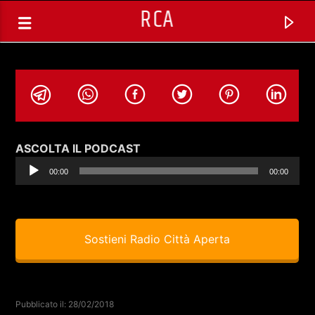
RCA
Audio
ASCOLTA IL PODCAST
Player
00:00
00:00
Sostieni Radio Città Aperta
TRACCIA CORRENTE
SATURDAY ATOMIC BRUNCH CON
Pubblicato il: 28/02/2018