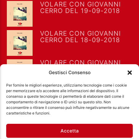
VOLARE CON GIOVANNI
CERRO DEL 19-09-2018
VOLARE CON GIOVANNI
CERRO DEL 18-09-2018
VOLARE CON GIOVANNI
CERRO DEL 13-09-2018
Gestisci Consenso
Per fornire le migliori esperienze, utilizziamo tecnologie come i cookie
per memorizzare e/o accedere alle informazioni del dispositivo. Il
consenso a queste tecnologie ci permetterà di elaborare dati come il
comportamento di navigazione o ID unici su questo sito. Non
acconsentire o ritirare il consenso può influire negativamente su alcune
Ass. Cult. Dissociazione - Codice fiscale:
caratteristiche e funzioni.
97971460585 - Licenza SIAE: 202000000042 Radio
Città Aperta via di Casal Bruciato 31/A, Roma
Accetta