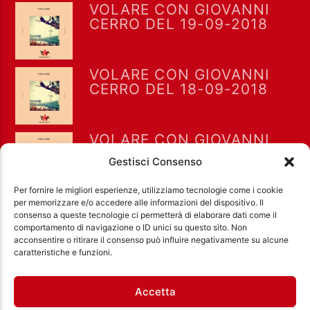
VOLARE CON GIOVANNI
CERRO DEL 19-09-2018
VOLARE CON GIOVANNI
CERRO DEL 18-09-2018
VOLARE CON GIOVANNI
CERRO DEL 13-09-2018
Gestisci Consenso
Per fornire le migliori esperienze, utilizziamo tecnologie come i cookie
per memorizzare e/o accedere alle informazioni del dispositivo. Il
consenso a queste tecnologie ci permetterà di elaborare dati come il
comportamento di navigazione o ID unici su questo sito. Non
acconsentire o ritirare il consenso può influire negativamente su alcune
Ass. Cult. Dissociazione - Codice fiscale:
caratteristiche e funzioni.
97971460585 - Licenza SIAE: 202000000042 Radio
Città Aperta via di Casal Bruciato 31/A, Roma
Accetta