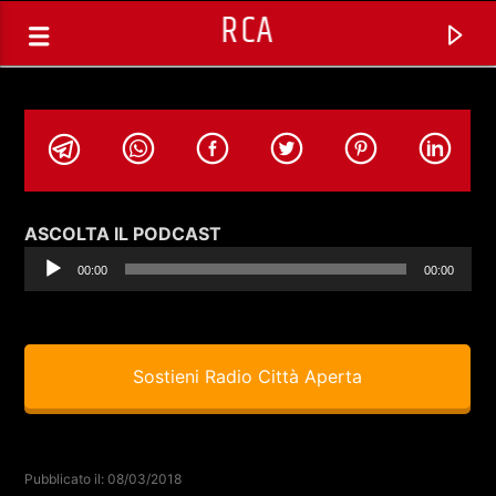
RCA
Audio
ASCOLTA IL PODCAST
Player
00:00
00:00
Sostieni Radio Città Aperta
TRACCIA CORRENTE
LIVING IN AMERICA CON ALESSIO
Pubblicato il: 08/03/2018