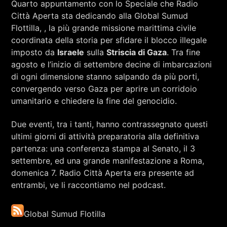
Quarto appuntamento con lo Speciale che Radio
RCA - Radio città aperta
Città Aperta sta dedicando alla Global Sumud
Flottilla, , la più grande missione marittima civile
coordinata della storia per sfidare il blocco illegale
imposto da
Israele
sulla
Striscia di Gaza
. Tra fine
agosto e l’inizio di settembre decine di imbarcazioni
di ogni dimensione stanno salpando da più porti,
convergendo verso Gaza per aprire un corridoio
umanitario e chiedere la fine del genocidio.
Due eventi, tra i tanti, hanno contrassegnato questi
ultimi giorni di attività preparatoria alla definitiva
partenza: una conferenza stampa al Senato, il 3
settembre, ed una grande manifestazione a Roma,
domenica 7. Radio Città Aperta era presente ad
entrambi, ve li raccontiamo nel podcast.
+393401974468
Global Sumud Flotilla
Sostieni Radio Città Aperta