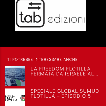
TI POTREBBE INTERESSARE ANCHE
LA FREEDOM FLOTILLA
FERMATA DA ISRAELE AL
LARGO DI GAZA: MASSIMA
ATTENZIONE SULLA
SORTE DEGLI EQUIPAGGI
SPECIALE GLOBAL SUMUD
FLOTILLA – EPISODIO 5