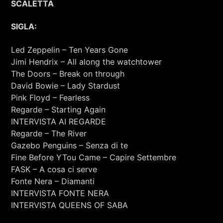
SCALETTA
RCA - Radio città aperta
DOMENICO MIZZU
SIGLA:
Led Zeppelin – Ten Years Gone
Jimi Hendrix – All along the watchtower
The Doors – Break on through
David Bowie – Lady Stardust
Pink Floyd – Fearless
Regarde – Starting Again
INTERVISTA AI REGARDE
Regarde – The River
Gazebo Penguins – Senza di te
Fine Before YTou Came – Capire Settembre
FASK – A cosa ci serve
Fonte Nera – Diamanti
INTERVISTA FONTE NERA
+393401974468
INTERVISTA QUEENS OF SABA
Sostieni Radio Città Aperta