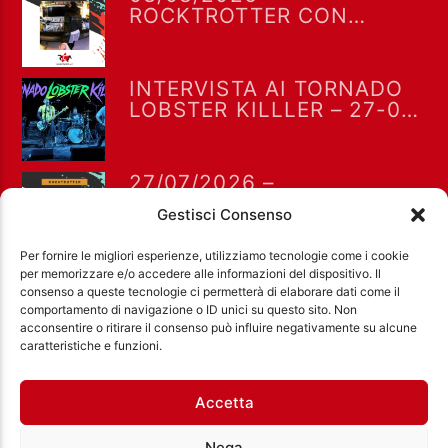
ROCKTROTTER CON
ELEONORA TAGLIAFICO
INTERVISTA AI TORNADO
LOBSTER KILLLER – 27-07-
2026
27/07/2026 –
ROCKTROTTER CON
Gestisci Consenso
ELEONORA TAGLIAFICO
Per fornire le migliori esperienze, utilizziamo tecnologie come i cookie
per memorizzare e/o accedere alle informazioni del dispositivo. Il
consenso a queste tecnologie ci permetterà di elaborare dati come il
comportamento di navigazione o ID unici su questo sito. Non
acconsentire o ritirare il consenso può influire negativamente su alcune
Ass. Cult. Dissociazione - Codice fiscale:
caratteristiche e funzioni.
97971460585 - Licenza SIAE: 202000000042 Radio
Città Aperta via di Casal Bruciato 31/A, Roma
Accetta
Nega