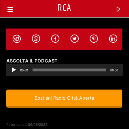
RCA
Audio
ASCOLTA IL PODCAST
Player
00:00
00:00
Sostieni Radio Città Aperta
TRACCIA CORRENTE
CHAMELEON (REPLICA) CON
Pubblicato il: 06/05/2024