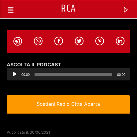
RCA
Audio
ASCOLTA IL PODCAST
Player
00:00
00:00
Sostieni Radio Città Aperta
TRACCIA CORRENTE
SELEZIONI MUSICALI
Pubblicato il: 30/06/2021