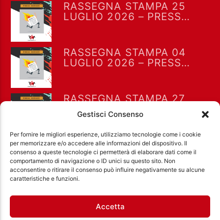
RASSEGNA STAMPA 25
LUGLIO 2026 – PRESS
CORNER
RASSEGNA STAMPA 04
LUGLIO 2026 – PRESS
CORNER
RASSEGNA STAMPA 27
GIUGNO 2026 – PRESS
Gestisci Consenso
CORNER
Per fornire le migliori esperienze, utilizziamo tecnologie come i cookie
per memorizzare e/o accedere alle informazioni del dispositivo. Il
consenso a queste tecnologie ci permetterà di elaborare dati come il
comportamento di navigazione o ID unici su questo sito. Non
acconsentire o ritirare il consenso può influire negativamente su alcune
Ass. Cult. Dissociazione - Codice fiscale:
caratteristiche e funzioni.
97971460585 - Licenza SIAE: 202000000042 Radio
Città Aperta via di Casal Bruciato 31/A, Roma
Accetta