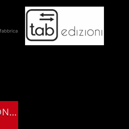
 fabbrica
ON