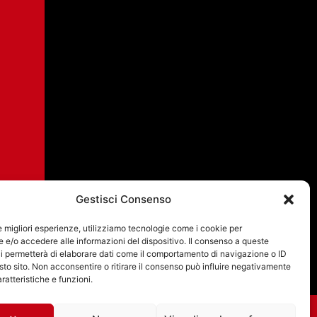
Gestisci Consenso
le migliori esperienze, utilizziamo tecnologie come i cookie per
e/o accedere alle informazioni del dispositivo. Il consenso a queste
i permetterà di elaborare dati come il comportamento di navigazione o ID
sto sito. Non acconsentire o ritirare il consenso può influire negativamente
ratteristiche e funzioni.