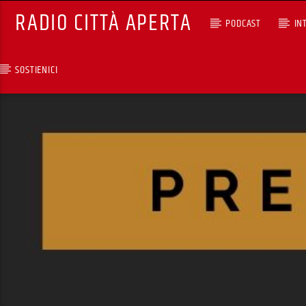
RADIO CITTÀ APERTA
PODCAST
IN
SOSTIENICI
TRACCIA CORRENTE
ROSSO MALPELO (REPLIC
CON SANTIGNA
RCA - Radio città aperta