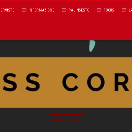
TERVISTE
INFORMAZIONE
PALINSESTO
FOCUS
L
A)
+393401974468
Ascoltaci dal pc
Sostieni Radio Città Aperta
PRESS CORNER