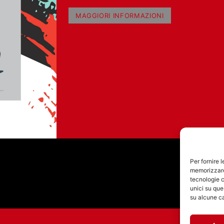
GIORNALISTICA
MAGGIORI INFORMAZIONI
Per fornire 
memorizzare 
tecnologie c
unici su que
su alcune ca