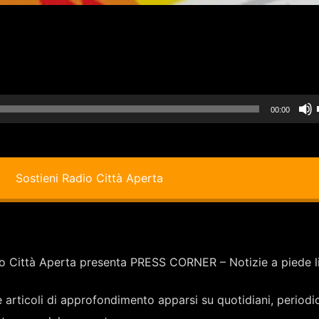
00:00
i
Sostieni Radio Città Aperta
io Città Aperta presenta PRESS CORNER – Notizie a piede l
i
ticoli di approfondimento apparsi su quotidiani, periodici