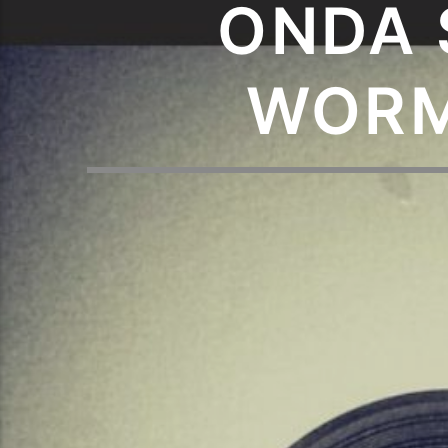
ONDA 
WORM