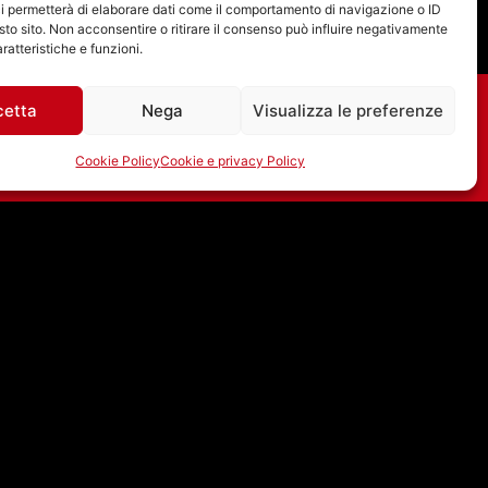
i permetterà di elaborare dati come il comportamento di navigazione o ID
sto sito. Non acconsentire o ritirare il consenso può influire negativamente
ratteristiche e funzioni.
cetta
Nega
Visualizza le preferenze
Cookie Policy
Cookie e privacy Policy
02/09/2025 – ONDA
SONORA CON IRENE
WORMS