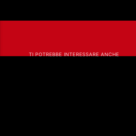
TI POTREBBE INTERESSARE ANCHE
23/09/2025 – ONDA
SONORA CON IRENE
WORMS
Ass. Cult. Dissociazione - Codice fiscale: 97
Aperta via di Casal Bruciato 31/A, Roma