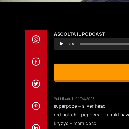
Audio
ASCOLTA IL PODCAST
Player
00:00
Pubblicato il: 01/08/2023
superpoze – silver head
red hot chili peppers – i could hav
kryzys – mam dosc