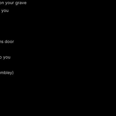
 on your grave
e you
ns door
to you
wembley)