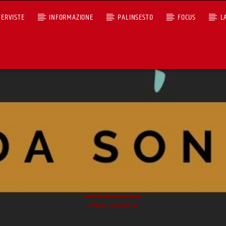
TERVISTE
INFORMAZIONE
PALINSESTO
FOCUS
L
+393401974468
Ascoltaci dal pc
Sostieni Radio Città Aperta
ONDA SONORA