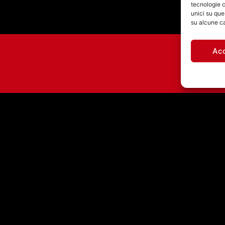
tecnologie c
unici su que
su alcune ca
Ac
16/09/2025 – ONDA
SONORA CON IRENE
WORMS
971460585 - Licenza SIAE: 202000000042 Radio Città