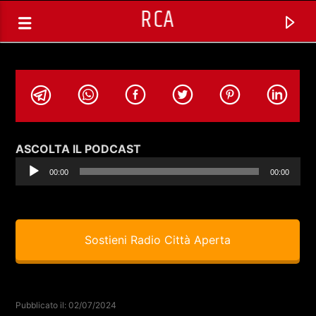
RCA
Audio
ASCOLTA IL PODCAST
Player
00:00
00:00
Sostieni Radio Città Aperta
TRACCIA CORRENTE
CHAMELEON CON DOMENICO
Pubblicato il: 02/07/2024