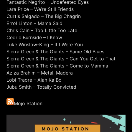
Fantastic Negrito – Undefeated Eyes
RCA - Radio città aperta
MIZZU
Lara Price – We’re Still Friends
Curtis Salgado – The Big Chagrin
Errol Linton – Mama Said
Chris Cain – Too Little Too Late
Cedric Burnside – I Know
Luke Winslow-King – If I Were You
Sierra Green & The Giants – Same Old Blues
Sierra Green & The Giants – Can You Get to That
Sierra Green & The Giants – Come to Mamma
Aziza Brahim – Metal, Madera
Lobi Traoré – Alah Ka Bo
Jubu Smith – Totally Convicted
Mojo Station
+393401974468
Sostieni Radio Città Aperta