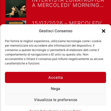
A MERCOLEDI’ MORNING
15-7-2026
15/07/2026 – MERCOLEDI’
MORNING CON GIANLUCA
Gestisci Consenso
POLVERARI
Per fornire le migliori esperienze, utilizziamo tecnologie come i cookie
per memorizzare e/o accedere alle informazioni del dispositivo. Il
consenso a queste tecnologie ci permetterà di elaborare dati come il
comportamento di navigazione o ID unici su questo sito. Non
acconsentire o ritirare il consenso può influire negativamente su alcune
Ass. Cult. Dissociazione - Codice fiscale:
caratteristiche e funzioni.
97971460585 - Licenza SIAE: 202000000042 Radio
Città Aperta via di Casal Bruciato 31/A, Roma
Accetta
Nega
Visualizza le preferenze