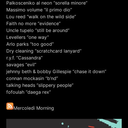
Palkosceniko al neon “sorella minore”
Massimo volume “il primo dio”
Lou reed “walk on the wild side”
Faith no more “evidence”
Uncle tupelo “still be around”
Levellers “one way”
Arlo parks “too good”
Dry cleaning “scratchcard lanyard”
r.y.f. “Cassandra”
savages “evil”
jehnny beth & bobby Gillespie “chase it down”
connan mockasin “b’nd”
talking heads “slippery people”
fofoulah “daega rex”
Mercoledì Morning