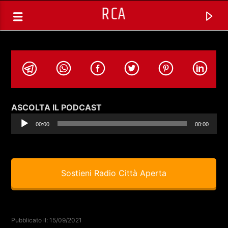
RCA
Audio
ASCOLTA IL PODCAST
Player
00:00
00:00
Sostieni Radio Città Aperta
TRACCIA CORRENTE
SELEZIONI MUSICALI
Pubblicato il: 15/09/2021