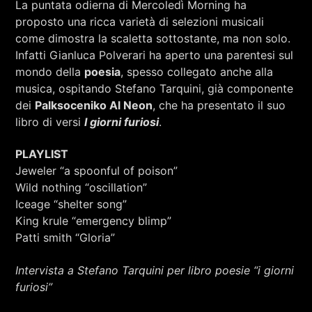
La puntata odierna di Mercoledì Morning ha
RCA - Radio città aperta
proposto una ricca varietà di selezioni musicali
come dimostra la scaletta sottostante, ma non solo.
Infatti Gianluca Polverari ha aperto una parentesi sul
mondo della
poesia
, spesso collegato anche alla
musica, ospitando Stefano Tarquini, già componente
dei
Palksoceniko Al Neon
, che ha presentato il suo
libro di versi
I giorni furiosi
.
PLAYLIST
Jeweler “a spoonful of poison”
Wild nothing “oscillation”
Iceage “shelter song”
King krule “emergency blimp”
Patti smith “Gloria”
Intervista a Stefano Tarquini per libro poesie “i giorni
+393401974468
furiosi”
Sostieni Radio Città Aperta