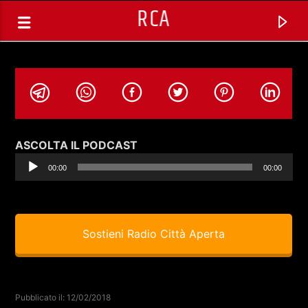
RCA
Audio
ASCOLTA IL PODCAST
Player
00:00
00:00
Sostieni Radio Città Aperta
TRACCIA CORRENTE
SATURDAY ATOMIC BRUNCH CON
Pubblicato il: 12/02/2018