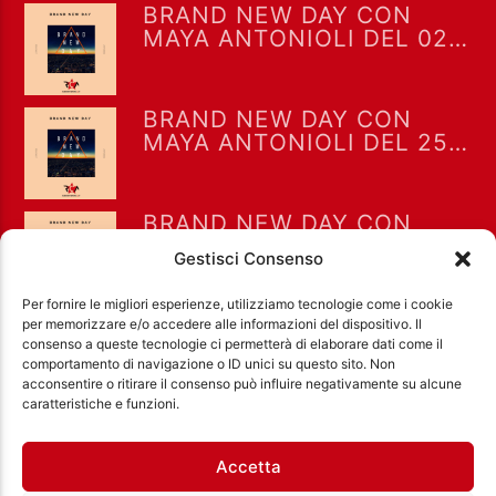
BRAND NEW DAY CON
MAYA ANTONIOLI DEL 02-
12-2019
BRAND NEW DAY CON
MAYA ANTONIOLI DEL 25-
11-2019
BRAND NEW DAY CON
MAYA ANTONIOLI DEL 21-
Gestisci Consenso
10-2019
Per fornire le migliori esperienze, utilizziamo tecnologie come i cookie
per memorizzare e/o accedere alle informazioni del dispositivo. Il
consenso a queste tecnologie ci permetterà di elaborare dati come il
comportamento di navigazione o ID unici su questo sito. Non
acconsentire o ritirare il consenso può influire negativamente su alcune
Ass. Cult. Dissociazione - Codice fiscale:
caratteristiche e funzioni.
97971460585 - Licenza SIAE: 202000000042 Radio
Città Aperta via di Casal Bruciato 31/A, Roma
Accetta