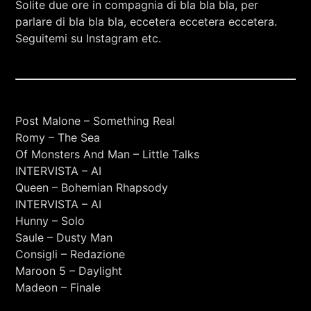
Solite due ore in compagnia di bla bla bla, per
RCA - Radio città aperta
RICCARDO PURE RANKING
parlare di bla bla bla, eccetera eccetera eccetera.
Seguitemi su Instagram etc.
Post Malone – Something Real
Romy – The Sea
Of Monsters And Man – Little Talks
INTERVISTA – AI
Queen – Bohemian Rhapsody
INTERVISTA – AI
Hunny – Solo
Saule – Dusty Man
Consigli – Redazione
Maroon 5 – Daylight
+393401974468
Madeon – Finale
Sostieni Radio Città Aperta