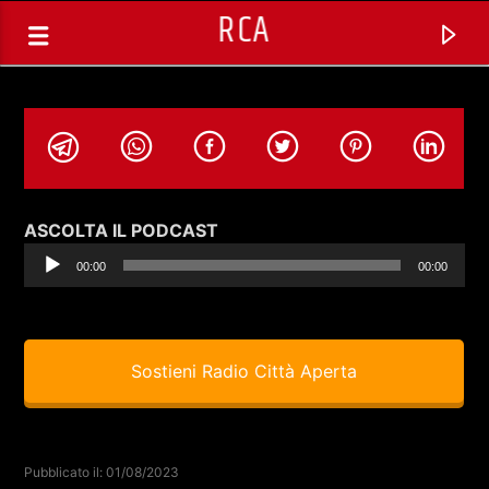
RCA
Audio
ASCOLTA IL PODCAST
Player
00:00
00:00
Sostieni Radio Città Aperta
TRACCIA CORRENTE
MELTINGPOT (REPLICA) CON
Pubblicato il: 01/08/2023