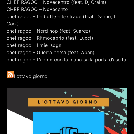
CHEF RAGOO – Novecentro (feat. Dj Craim)
RCA - Radio città aperta
CHEF RAGOO – Novecento
chef ragoo – Le botte e le strade (feat. Danno, I
Cani)
chef ragoo – Nerd hop (feat. Suarez)
chef ragoo – Ritmocabrio (feat. Lucci)
chef ragoo – I miei sogni
chef ragoo – Guerra persa (feat. Aban)
chef ragoo – L’uomo con la mano sulla porta d’uscita
l'ottavo giorno
+393401974468
Sostieni Radio Città Aperta