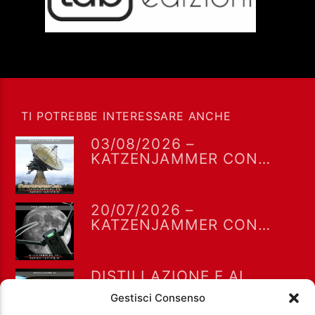
TI POTREBBE INTERESSARE ANCHE
03/08/2026 –
KATZENJAMMER CON
MIRO BARSA
20/07/2026 –
KATZENJAMMER CON
MIRO BARSA
DISTILLAZIONE E AI.
KATZENJAMMER DEL
Gestisci Consenso
13/07/2026