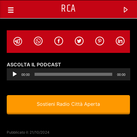
RCA
Audio
ASCOLTA IL PODCAST
Player
00:00
00:00
Sostieni Radio Città Aperta
TRACCIA CORRENTE
SELEZIONI MUSICALI
Pubblicato il: 21/10/2024