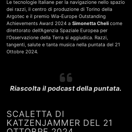
Le tecnologie Italiane per la navigazione nello spazio
RCA - Radio città aperta
dei razzi, il centro di produzione di Torino della
Argotec e il premio Wia-Europe Outstanding
Achievements Award 2024 a
Simonetta Cheli
come
direttorato dell’Agenzia Spaziale Europea per
l’Osservazione della Terra si aggiudica. Razzi,
tangenti, salute e tanta musica nella puntata del 21
Ottobre 2024.
Riascolta il podcast della puntata.
SCALETTA DI
+393401974468
KATZENJAMMER DEL 21
OTTOBRE 2024
Sostieni Radio Città Aperta