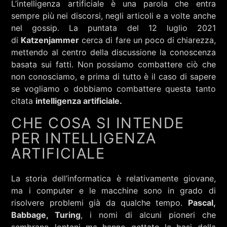
L’intelligenza artificiale è una parola che entra
RCA - Radio città aperta
STRANIERE
sempre più nei discorsi, negli articoli e a volte anche
nel gossip. La puntata del 12 luglio 2021
di
Katzenjammer
cerca di fare un poco di chiarezza,
mettendo al centro della discussione la conoscenza
basata sui fatti. Non possiamo combattere ciò che
non conosciamo, e prima di tutto è il caso di sapere
se vogliamo o dobbiamo combattere questa tanto
citata
intelligenza artificiale.
CHE COSA SI INTENDE
PER INTELLIGENZA
ARTIFICIALE
La storia dell’informatica è relativamente giovane,
ma i computer e le macchine sono in grado di
+393401974468
risolvere problemi già da qualche tempo.
Pascal,
Babbage, Turing
, i nomi di alcuni pioneri che
Sostieni Radio Città Aperta