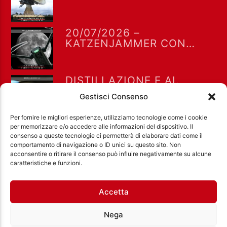
MIRO BARSA
20/07/2026 –
KATZENJAMMER CON
MIRO BARSA
DISTILLAZIONE E AI.
KATZENJAMMER DEL
Gestisci Consenso
13/07/2026
Per fornire le migliori esperienze, utilizziamo tecnologie come i cookie
per memorizzare e/o accedere alle informazioni del dispositivo. Il
consenso a queste tecnologie ci permetterà di elaborare dati come il
comportamento di navigazione o ID unici su questo sito. Non
acconsentire o ritirare il consenso può influire negativamente su alcune
Ass. Cult. Dissociazione - Codice fiscale:
caratteristiche e funzioni.
97971460585 - Licenza SIAE: 202000000042 Radio
Città Aperta via di Casal Bruciato 31/A, Roma
Accetta
Nega