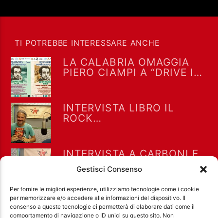
TI POTREBBE INTERESSARE ANCHE
LA CALABRIA OMAGGIA
PIERO CIAMPI A “DRIVE IN
SATURDAY” DEL 25/7/2026
INTERVISTA LIBRO IL
ROCK
NELL’UNDERGROUND
ROMANO NEGLI ANNI 70
AD ALTERNITALIA 7-8-
INTERVISTA A CARBONI E
2026
ROSATI PER “GRETA E LE
Gestisci Consenso
FAVOLE VERE” A “DRIVE IN
SATURDAY” DEL 25/7/2026
Per fornire le migliori esperienze, utilizziamo tecnologie come i cookie
per memorizzare e/o accedere alle informazioni del dispositivo. Il
consenso a queste tecnologie ci permetterà di elaborare dati come il
comportamento di navigazione o ID unici su questo sito. Non