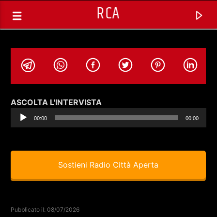
RCA
Audio
ASCOLTA L'INTERVISTA
Player
00:00
00:00
Sostieni Radio Città Aperta
TRACCIA CORRENTE
SELEZIONI MUSICALI
Pubblicato il: 08/07/2026