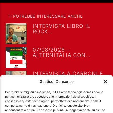
TI POTREBBE INTERESSARE ANCHE
INTERVISTA LIBRO IL
ROCK
NELL’UNDERGROUND
ROMANO NEGLI ANNI 70
AD ALTERNITALIA 7-8-
07/08/2026 –
2026
ALTERNITALIA CON
GIANLUCA POLVERARI
INTERVISTA A CARBONI E
ROSATI PER “GRETA E LE
Gestisci Consenso
FAVOLE VERE” A “DRIVE IN
SATURDAY” DEL 25/7/2026
Per fornire le migliori esperienze, utilizziamo tecnologie come i cookie
per memorizzare e/o accedere alle informazioni del dispositivo. Il
consenso a queste tecnologie ci permetterà di elaborare dati come il
comportamento di navigazione o ID unici su questo sito. Non
acconsentire o ritirare il consenso può influire negativamente su alcune
Ass. Cult. Dissociazione - Codice fiscale: