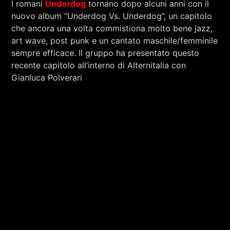
I romani
Underdog
tornano dopo alcuni anni con il
RCA - Radio città aperta
RAMACCIONI E SILVIA MINGUZZI
nuovo album “Underdog Vs. Underdog”, un capitolo
che ancora una volta commistiona molto bene jazz,
art wave, post punk e un cantato maschile/femminile
sempre efficace. Il gruppo ha presentato questo
recente capitolo all’interno di Alternitalia con
Gianluca Polverari
+393401974468
Sostieni Radio Città Aperta