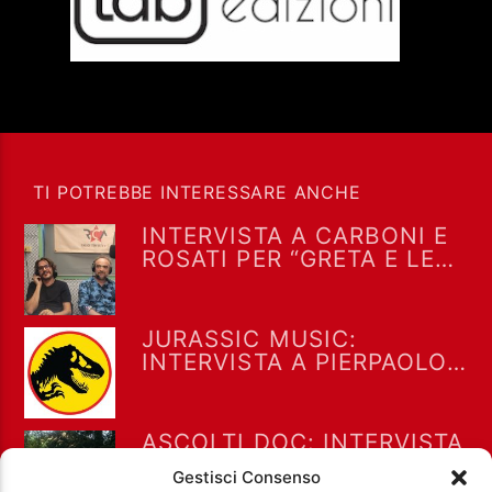
TI POTREBBE INTERESSARE ANCHE
INTERVISTA A CARBONI E
ROSATI PER “GRETA E LE
FAVOLE VERE” A “DRIVE IN
SATURDAY” DEL 25/7/2026
JURASSIC MUSIC:
INTERVISTA A PIERPAOLO
MARTINO – FORNO ONE
06/08/26
ASCOLTI DOC: INTERVISTA
AD ALIXIA MISTRAL –
Gestisci Consenso
FORNO ONE 06/08/26