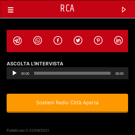
RCA
Audio
ASCOLTA L'INTERVISTA
Player
00:00
00:00
Sostieni Radio Città Aperta
TRACCIA CORRENTE
ROCKTROTTER (REPLICA) CON
Pubblicato il: 02/08/2021