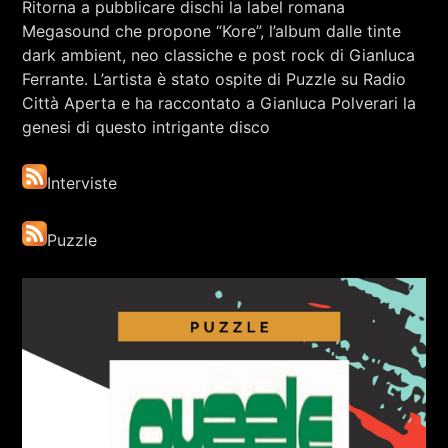
Ritorna a pubblicare dischi la label romana
RCA - Radio città aperta
ELEONORA TAGLIAFICO
Megasound che propone “Kore”, l’album dalle tinte
dark ambient, neo classiche e post rock di Gianluca
Ferrante. L’artista è stato ospite di Puzzle su Radio
Città Aperta e ha raccontato a Gianluca Polverari la
genesi di questo intrigante disco
Interviste
Puzzle
+393401974468
Sostieni Radio Città Aperta