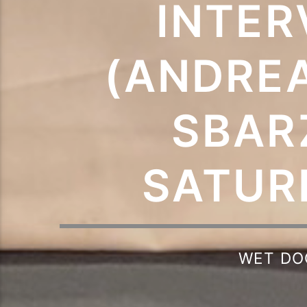
INTER
(ANDREA
SBARZ
SATUR
WET DO