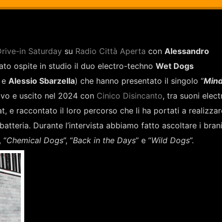
rive-in Saturday
su
Radio Città Aperta
con
Alessandro
ato ospite in studio il duo electro-techno
Wet Dogs
i
e
Alessio Sbarzella
) che hanno presentato il singolo “
Mind
avo e uscito nel 2024 con
Cinico Disincanto
, tra suoni elect
, e raccontato il loro percorso che li ha portati a realizza
batteria. Durante l’intervista abbiamo fatto ascoltare i brani
, “
Chemical Dogs
”, “
Back in the Days
” e “
Wild Dogs
”.