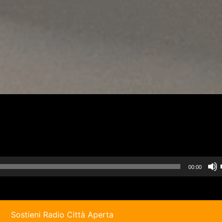
00:00
i
Sostieni Radio Città Aperta