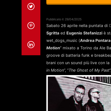
Pubblicato il: 29/04/2025
Sabato 26 aprile nella puntata di
D
Sgritta
ed
Eugenio Stefanizzi
è st
wet_dogs_music (
Andrea Pontara
Motion
” mixato a Torino da Ale B
groove di batteria funk e breakbeat
brani con un sound più live con la 
in Motion
”, “
The Ghost of My Past
”