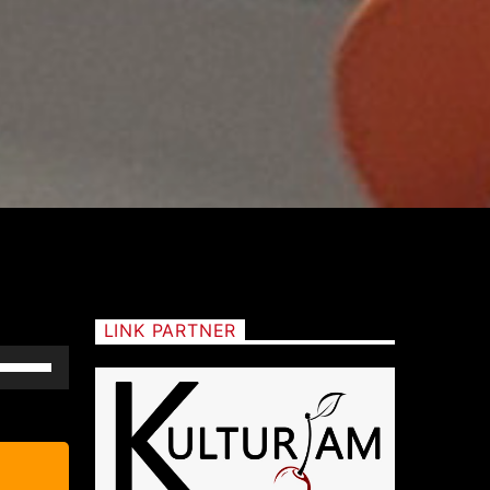
LINK PARTNER
Usa
tasti
freccia