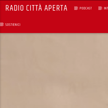
RADIO CITTÀ APERTA
PODCAST
IN
SOSTIENICI
TRACCIA CORRENTE
SPAZIO GESTITO DALLE
COMUNITA' STRANIERE
RCA - Radio città aperta