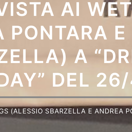
VISTA AI WE
 PONTARA E
ELLA) A “DR
DAY” DEL 26/
GS (ALESSIO SBARZELLA E ANDREA P