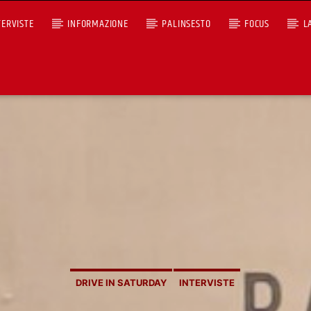
TERVISTE
INFORMAZIONE
PALINSESTO
FOCUS
L
+393401974468
Ascoltaci dal pc
Sostieni Radio Città Aperta
DRIVE IN SATURDAY
INTERVISTE