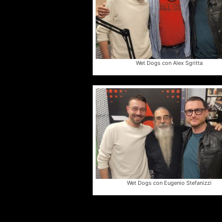
Wet Dogs con Alex Sgritta
Wet Dogs con Eugenio Stefanizzi