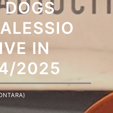
T DOGS
 ALESSIO
IVE IN
4/2025
ONTARA)