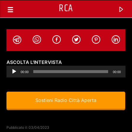
RCA
Audio
ASCOLTA L'INTERVISTA
Player
00:00
00:00
Sostieni Radio Città Aperta
TRACCIA CORRENTE
SPAZIO GESTITO DALLE COMUNITA'
Pubblicato il: 03/04/2023