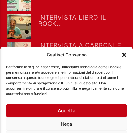
SATURDAY” DEL 25/7/2026
INTERVISTA LIBRO IL
ROCK
NELL’UNDERGROUND
ROMANO NEGLI ANNI 70
AD ALTERNITALIA 7-8-
INTERVISTA A CARBONI E
2026
ROSATI PER “GRETA E LE
Gestisci Consenso
FAVOLE VERE” A “DRIVE IN
SATURDAY” DEL 25/7/2026
Per fornire le migliori esperienze, utilizziamo tecnologie come i cookie
per memorizzare e/o accedere alle informazioni del dispositivo. Il
consenso a queste tecnologie ci permetterà di elaborare dati come il
comportamento di navigazione o ID unici su questo sito. Non
acconsentire o ritirare il consenso può influire negativamente su alcune
Ass. Cult. Dissociazione - Codice fiscale:
caratteristiche e funzioni.
97971460585 - Licenza SIAE: 202000000042 Radio
Città Aperta via di Casal Bruciato 31/A, Roma
Accetta
Nega