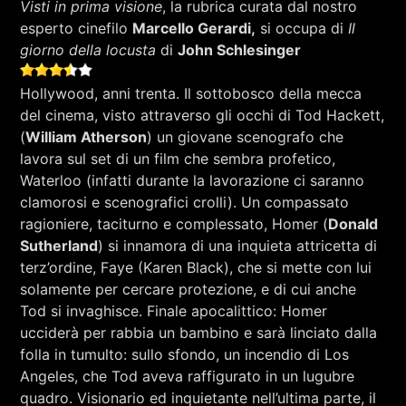
Visti in prima visione
, la rubrica curata dal nostro
RCA - Radio città aperta
esperto cinefilo
Marcello Gerardi,
si occupa di
Il
giorno della locusta
di
John Schlesinger
Hollywood, anni trenta. Il sottobosco della mecca
del cinema, visto attraverso gli occhi di Tod Hackett,
(
William Atherson
) un giovane scenografo che
lavora sul set di un film che sembra profetico,
Waterloo (infatti durante la lavorazione ci saranno
clamorosi e scenografici crolli). Un compassato
ragioniere, taciturno e complessato, Homer (
Donald
Sutherland
) si innamora di una inquieta attricetta di
terz’ordine, Faye (Karen Black), che si mette con lui
solamente per cercare protezione, e di cui anche
Tod si invaghisce. Finale apocalittico: Homer
ucciderà per rabbia un bambino e sarà linciato dalla
folla in tumulto: sullo sfondo, un incendio di Los
+393401974468
Angeles, che Tod aveva raffigurato in un lugubre
quadro. Visionario ed inquietante nell’ultima parte, il
Sostieni Radio Città Aperta