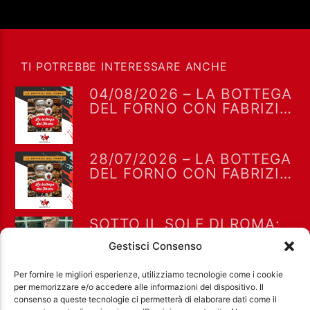
TI POTREBBE INTERESSARE ANCHE
04/08/2026 – LA BOTTEGA
DEL FORNO CON FABRIZIO
FORNO
28/07/2026 – LA BOTTEGA
DEL FORNO CON FABRIZIO
FORNO
SOTTO IL SOLE DI ROMA:
INTERVISTA A MARCO
Gestisci Consenso
MOLENDINI – LA BOTTEGA
DEL FORNO 21/07/26
Per fornire le migliori esperienze, utilizziamo tecnologie come i cookie
per memorizzare e/o accedere alle informazioni del dispositivo. Il
consenso a queste tecnologie ci permetterà di elaborare dati come il