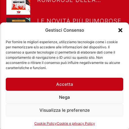
SETTIMANA | HEAVY DAYS
13-07-2021
LE NOVITÀ PIÙ RUMOROSE
DELLA SETTIMANA CON
Gestisci Consenso
HEAVY DAYS | 6-07-2021
Per fornire le migliori esperienze, utilizziamo tecnologie come i cookie
per memorizzare e/o accedere alle informazioni del dispositivo. Il
consenso a queste tecnologie ci permetterà di elaborare dati come il
comportamento di navigazione o ID unici su questo sito. Non
acconsentire o ritirare il consenso può influire negativamente su alcune
Ass. Cult. Dissociazione - Codice fiscale:
caratteristiche e funzioni.
97971460585 - Licenza SIAE: 202000000042 Radio
Città Aperta via di Casal Bruciato 31/A, Roma
Accetta
Nega
Visualizza le preferenze
Cookie Policy
Cookie e privacy Policy