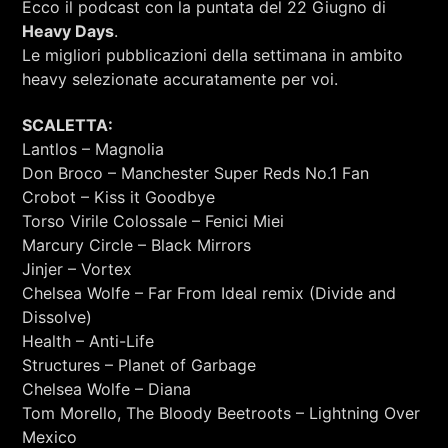
Ecco il podcast con la puntata del 22 Giugno di
RCA - Radio città aperta
Heavy Days
.
Le migliori pubblicazioni della settimana in ambito
heavy selezionate accuratamente per voi.
SCALETTA:
Lantlos – Magnolia
Don Broco – Manchester Super Reds No.1 Fan
Crobot – Kiss it Goodbye
Torso Virile Colossale – Fenici Miei
Marcury Circle – Black Mirrors
Jinjer – Vortex
Chelsea Wolfe – Far From Ideal remix (Divide and
Dissolve)
Health – Anti-Life
Structures – Planet of Garbage
Chelsea Wolfe – Diana
+393401974468
Tom Morello, The Bloody Beetroots – Lightning Over
Mexico
Sostieni Radio Città Aperta