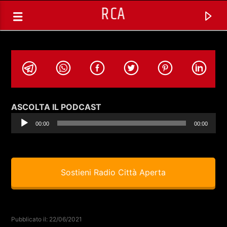
RCA
Audio
ASCOLTA IL PODCAST
Player
00:00
00:00
Sostieni Radio Città Aperta
TRACCIA CORRENTE
SELEZIONI MUSICALI
Pubblicato il: 22/06/2021