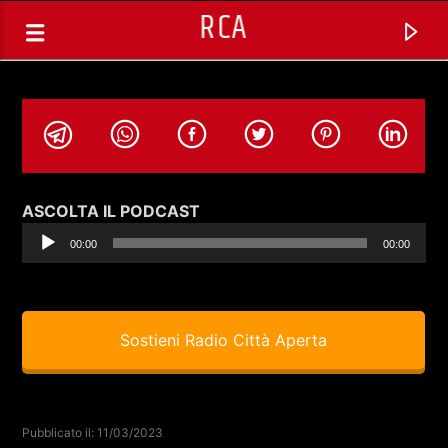
RCA
Audio
ASCOLTA IL PODCAST
Player
00:00
00:00
Sostieni Radio Città Aperta
TRACCIA CORRENTE
SELEZIONI MUSICALI
Pubblicato il: 11/03/2023