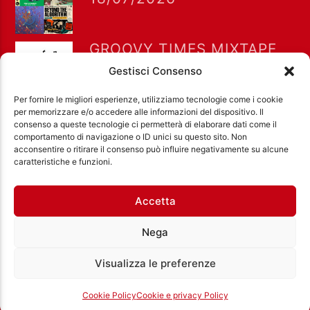
GROOVY TIMES MIXTAPE
11/07/2026
Gestisci Consenso
Per fornire le migliori esperienze, utilizziamo tecnologie come i cookie
per memorizzare e/o accedere alle informazioni del dispositivo. Il
consenso a queste tecnologie ci permetterà di elaborare dati come il
comportamento di navigazione o ID unici su questo sito. Non
acconsentire o ritirare il consenso può influire negativamente su alcune
Ass. Cult. Dissociazione - Codice fiscale:
caratteristiche e funzioni.
97971460585 - Licenza SIAE: 202000000042 Radio
Città Aperta via di Casal Bruciato 31/A, Roma
Accetta
Nega
Visualizza le preferenze
Cookie Policy
Cookie e privacy Policy