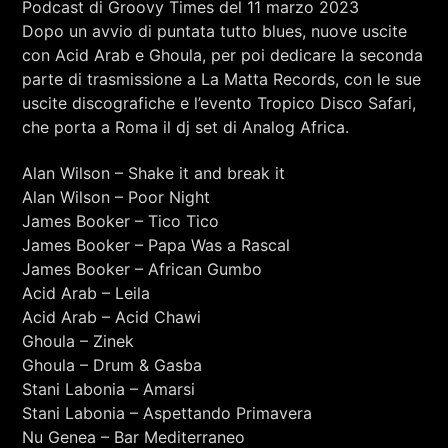
Podcast di Groovy Times del 11 marzo 2023
RCA - Radio città aperta
Dopo un avvio di puntata tutto blues, nuove uscite
con Acid Arab e Ghoula, per poi dedicare la seconda
parte di trasmissione a La Matta Records, con le sue
uscite discografiche e l’evento Tropico Disco Safari,
che porta a Roma il dj set di Analog Africa.
Alan Wilson – Shake it and break it
Alan Wilson – Poor Night
James Booker – Tico Tico
James Booker – Papa Was a Rascal
James Booker – African Gumbo
Acid Arab – Leila
Acid Arab – Acid Chawi
Ghoula – Zinek
Ghoula – Drum & Gasba
Stani Labonia – Amarsi
+393401974468
Stani Labonia – Aspettando Primavera
Nu Genea – Bar Mediterraneo
Sostieni Radio Città Aperta