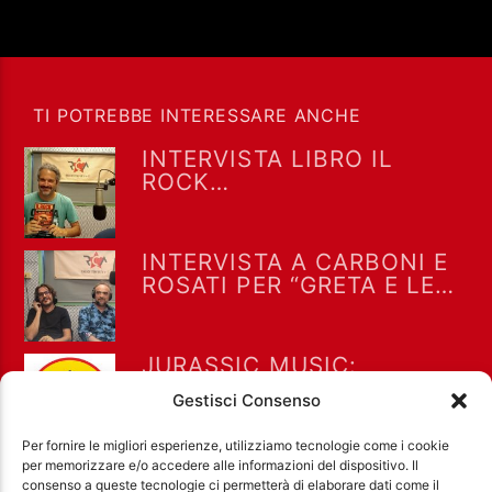
TI POTREBBE INTERESSARE ANCHE
INTERVISTA LIBRO IL
ROCK
NELL’UNDERGROUND
ROMANO NEGLI ANNI 70
AD ALTERNITALIA 7-8-
INTERVISTA A CARBONI E
2026
ROSATI PER “GRETA E LE
FAVOLE VERE” A “DRIVE IN
SATURDAY” DEL 25/7/2026
JURASSIC MUSIC:
INTERVISTA A PIERPAOLO
Gestisci Consenso
MARTINO – FORNO ONE
06/08/26
Per fornire le migliori esperienze, utilizziamo tecnologie come i cookie
per memorizzare e/o accedere alle informazioni del dispositivo. Il
consenso a queste tecnologie ci permetterà di elaborare dati come il