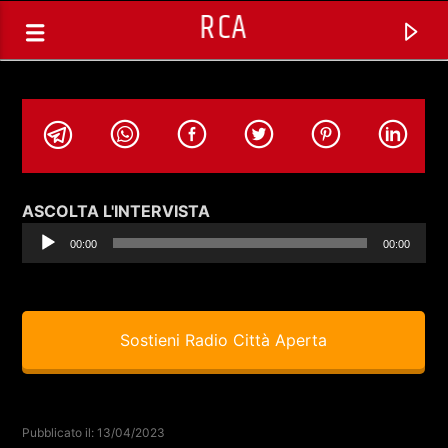
RCA
Audio
ASCOLTA L'INTERVISTA
Player
00:00
00:00
Sostieni Radio Città Aperta
TRACCIA CORRENTE
GROOVY TIMES CON DAVE,
Pubblicato il: 13/04/2023