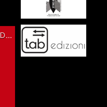
diminuire
l
volume.
IDE
LA