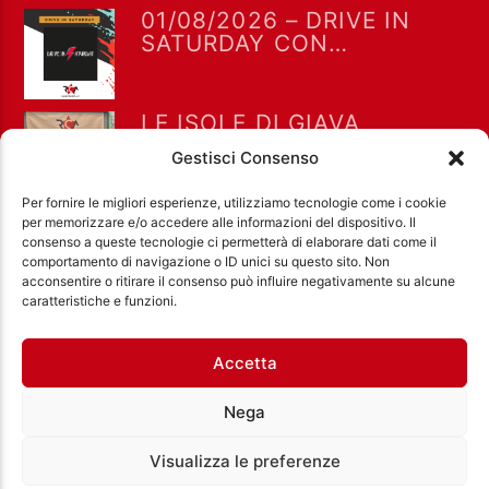
01/08/2026 – DRIVE IN
SATURDAY CON
ALESSANDRO SGRITTA ED
EUGENIO STEFANIZZI
LE ISOLE DI GIAVA
(INTERVISTA E LIVE) A
Gestisci Consenso
“DRIVE IN SATURDAY”
DELL’11/7/2026
Per fornire le migliori esperienze, utilizziamo tecnologie come i cookie
per memorizzare e/o accedere alle informazioni del dispositivo. Il
consenso a queste tecnologie ci permetterà di elaborare dati come il
comportamento di navigazione o ID unici su questo sito. Non
acconsentire o ritirare il consenso può influire negativamente su alcune
Ass. Cult. Dissociazione - Codice fiscale:
caratteristiche e funzioni.
97971460585 - Licenza SIAE: 202000000042 Radio
Città Aperta via di Casal Bruciato 31/A, Roma
Accetta
Nega
Visualizza le preferenze