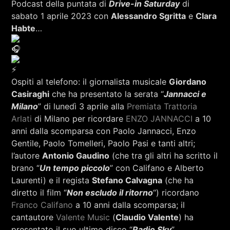
Podcast della puntata di
Drive-in Saturday
di
RCA - Radio città aperta
sabato 1 aprile 2023 con
Alessandro Sgritta
e
Clara
Habte
…
Ospiti al telefono: il giornalista musicale
Giordano
Casiraghi
che ha presentato la serata “
Jannacci e
Milano
” di lunedì 3 aprile alla
Premiata Trattoria
Arlati
di Milano per ricordare
ENZO JANNACCI
a 10
anni dalla scomparsa con Paolo Jannacci, Enzo
Gentile, Paolo Tomelleri, Paolo Pasi e tanti altri;
l’autore
Antonio Gaudino
(che tra gli altri ha scritto il
brano “
Un tempo piccolo
” con Califano e Alberto
Laurenti) e il regista
Stefano Calvagna
(che ha
diretto il film “
Non escludo il ritorno
“) ricordano
+393401974468
Franco Califano
a 10 anni dalla scomparsa; il
cantautore
Valente Music
(
Claudio Valente
) ha
Sostieni Radio Città Aperta
presentato il suo ultimo disco “
Radio Sky
”